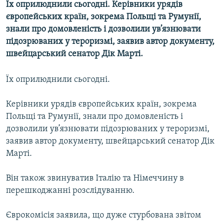
Їх оприлюднили сьогодні. Керівники урядів
МУЛЬТИМЕДІА
європейських країн, зокрема Польщі та Румунії,
ФОТО
знали про домовленість і дозволили ув’язнювати
підозрюваних у тероризмі, заявив автор документу,
СПЕЦПРОЄКТИ
швейцарський сенатор Дік Марті.
ПОДКАСТИ
Їх оприлюднили сьогодні.
КРИМ РЕАЛІЇ
РУС
Керівники урядів європейських країн, зокрема
Польщі та Румунії, знали про домовленість і
УКР
дозволили ув’язнювати підозрюваних у тероризмі,
КТАТ
заявив автор документу, швейцарський сенатор Дік
Марті.
ДОЛУЧАЙСЯ!
Він також звинуватив Італію та Німеччину в
перешкоджанні розслідуванню.
Єврокомісія заявила, що дуже стурбована звітом