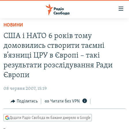
Доступність
посилання
Перейти
НОВИНИ
до
РАДІО СВОБОДА – 70 РОКІВ
США і НАТО 6 років тому
основного
ВСЕ ЗА ДОБУ
матеріалу
домовились створити таємні
СТАТТІ
Перейти
в’язниці ЦРУ в Європі – такі
до
ВІЙНА
ПОЛІТИКА
результати розслідування Ради
основної
РОСІЙСЬКА «ФІЛЬТРАЦІЯ»
ЕКОНОМІКА
навігації
Європи
Перейти
ДОНБАС.РЕАЛІЇ
СУСПІЛЬСТВО
до
08 червня 2007, 15:19
КРИМ.РЕАЛІЇ
КУЛЬТУРА
пошуку
Поділитись
Читати без VPN
ТИ ЯК?
СПОРТ
СХЕМИ
УКРАЇНА
Додати Радіо Свобода як бажане джерело в Google
КИТАЙ.ВИКЛИКИ
СВІТ