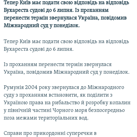
Тепер Київ має подати свою відповідь на відповідь
МУЛЬТИМЕДІА
Бухареста судові до 6 липня. Із проханням
ФОТО
перенести термін звернулася Україна, повідомив
Міжнародний суд у понеділок.
СПЕЦПРОЄКТИ
ПОДКАСТИ
Тепер Київ має подати свою відповідь на відповідь
Бухареста судові до 6 липня.
КРИМ РЕАЛІЇ
РУС
Із проханням перенести термін звернулася
Україна, повідомив Міжнародний суд у понеділок.
УКР
КТАТ
Румунія 2004 року звернулася до Міжнародного
суду з проханням встановити, як поділити з
ДОЛУЧАЙСЯ!
Україною права на рибальство й розробку копалин
у північній частині Чорного моря безпосередньо
поза межами територіальних вод.
Справи про прикордонні суперечки в