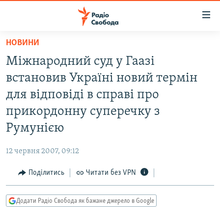
Доступність
посилання
Перейти
НОВИНИ
до
РАДІО СВОБОДА – 70 РОКІВ
Міжнародний суд у Гаазі
основного
ВСЕ ЗА ДОБУ
матеріалу
встановив Україні новий термін
СТАТТІ
Перейти
для відповіді в справі про
до
ВІЙНА
ПОЛІТИКА
прикордонну суперечку з
основної
РОСІЙСЬКА «ФІЛЬТРАЦІЯ»
ЕКОНОМІКА
навігації
Румунією
Перейти
ДОНБАС.РЕАЛІЇ
СУСПІЛЬСТВО
до
12 червня 2007, 09:12
КРИМ.РЕАЛІЇ
КУЛЬТУРА
пошуку
Поділитись
Читати без VPN
ТИ ЯК?
СПОРТ
СХЕМИ
УКРАЇНА
Додати Радіо Свобода як бажане джерело в Google
КИТАЙ.ВИКЛИКИ
СВІТ