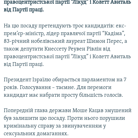
правоцентристської партії “Лікуд” і Колетт Авиталь
МУЛЬТИМЕДІА
від Партії праці.
ФОТО
На цю посаду претендують троє кандидатів: екс-
СПЕЦПРОЄКТИ
прем’єр-міністр, лідер правлячої партії “Кадіма”,
ПОДКАСТИ
83-річний нобелівський лауреат Шимон Перес, а
також депутати Кнессету Реувен Рівлін від
КРИМ РЕАЛІЇ
правоцентристської партії “Лікуд” і Колетт Авиталь
РУС
від Партії праці.
УКР
Президент Ізраїлю обирається парламентом на 7
КТАТ
років. Голосування – таємне. Для перемоги
кандидат має набрати просту більшість голосів.
ДОЛУЧАЙСЯ!
Попередній глава держави Моше Кацав змушений
був залишити цю посаду. Проти нього порушили
кримінальну справу за звинуваченням у
сексуальних домаганнях.