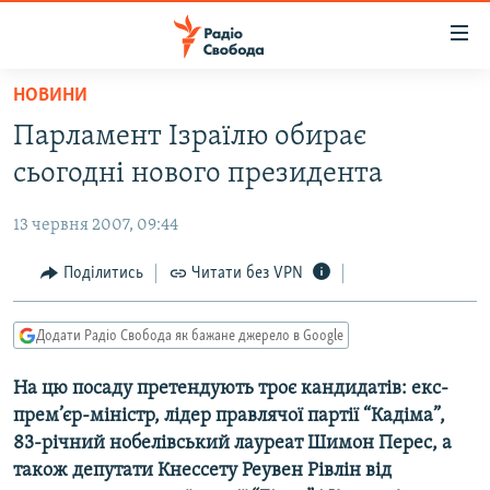
Доступність
посилання
Перейти
НОВИНИ
до
РАДІО СВОБОДА – 70 РОКІВ
Парламент Ізраїлю обирає
основного
ВСЕ ЗА ДОБУ
матеріалу
сьогодні нового президента
СТАТТІ
Перейти
до
13 червня 2007, 09:44
ВІЙНА
ПОЛІТИКА
основної
РОСІЙСЬКА «ФІЛЬТРАЦІЯ»
Поділитись
Читати без VPN
ЕКОНОМІКА
навігації
Перейти
ДОНБАС.РЕАЛІЇ
СУСПІЛЬСТВО
до
Додати Радіо Свобода як бажане джерело в Google
КРИМ.РЕАЛІЇ
КУЛЬТУРА
пошуку
На цю посаду претендують троє кандидатів: екс-
ТИ ЯК?
СПОРТ
прем’єр-міністр, лідер правлячої партії “Кадіма”,
СХЕМИ
УКРАЇНА
83-річний нобелівський лауреат Шимон Перес, а
також депутати Кнессету Реувен Рівлін від
КИТАЙ.ВИКЛИКИ
СВІТ