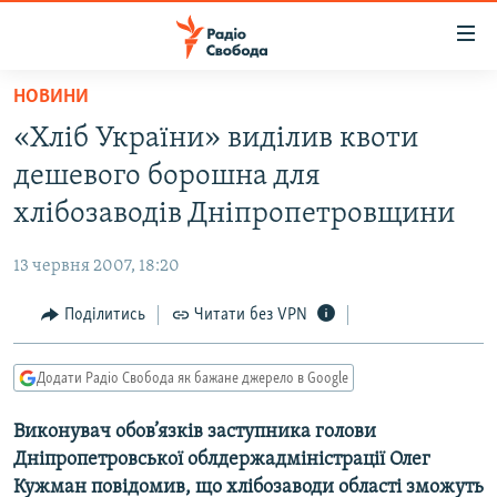
Доступність
посилання
Перейти
НОВИНИ
до
РАДІО СВОБОДА – 70 РОКІВ
«Хліб України» виділив квоти
основного
ВСЕ ЗА ДОБУ
матеріалу
дешевого борошна для
СТАТТІ
Перейти
хлібозаводів Дніпропетровщини
до
ВІЙНА
ПОЛІТИКА
основної
13 червня 2007, 18:20
РОСІЙСЬКА «ФІЛЬТРАЦІЯ»
ЕКОНОМІКА
навігації
Перейти
Поділитись
Читати без VPN
ДОНБАС.РЕАЛІЇ
СУСПІЛЬСТВО
до
КРИМ.РЕАЛІЇ
КУЛЬТУРА
пошуку
Додати Радіо Свобода як бажане джерело в Google
ТИ ЯК?
СПОРТ
Виконувач обов’язків заступника голови
СХЕМИ
УКРАЇНА
Дніпропетровської облдержадміністрації Олег
ПРИАЗОВ’Я
СВІТ
Кужман повідомив, що хлібозаводи області зможуть