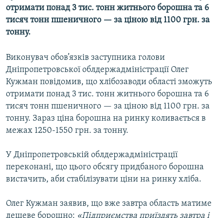
отримати понад 3 тис. тонн житнього борошна та 6
КИТАЙ.ВИКЛИКИ
тисяч тонн пшеничного — за ціною від 1100 грн. за
МУЛЬТИМЕДІА
тонну.
ФОТО
Виконувач обов’язків заступника голови
СПЕЦПРОЄКТИ
Дніпропетровської облдержадміністрації Олег
ПОДКАСТИ
Кужман повідомив, що хлібозаводи області зможуть
отримати понад 3 тис. тонн житнього борошна та 6
КРИМ РЕАЛІЇ
тисяч тонн пшеничного — за ціною від 1100 грн. за
РУС
тонну. Зараз ціна борошна на ринку коливається в
межах 1250-1550 грн. за тонну.
УКР
КТАТ
У Дніпропетровській облдержадміністрації
переконані, що цього обсягу придбаного борошна
вистачить, аби стабілізувати ціни на ринку хліба.
ДОЛУЧАЙСЯ!
Олег Кужман заявив, що вже завтра область матиме
дешеве борошно:
«Підприємства приїздять завтра і