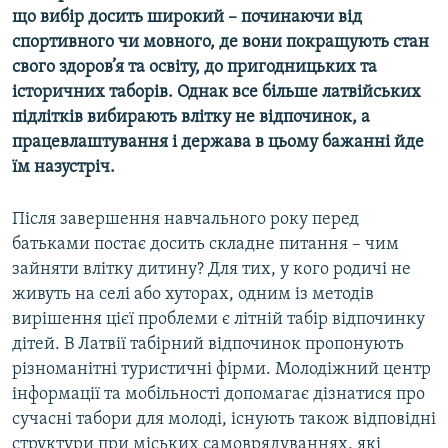
що вибір досить широкий – починаючи від
МУЛЬТИМЕДІА
спортивного чи мовного, де вони покращують стан
ФОТО
свого здоров’я та освіту, до пригодницьких та
СПЕЦПРОЄКТИ
історичних таборів. Однак все більше латвійських
підлітків вибирають влітку не відпочинок, а
ПОДКАСТИ
працевлаштування і держава в цьому бажанні йде
їм назустріч.
КРИМ РЕАЛІЇ
РУС
Після завершення навчального року перед
УКР
батьками постає досить складне питання – чим
зайняти влітку дитину? Для тих, у кого родичі не
КТАТ
живуть на селі або хуторах, одним із методів
вирішення цієї проблеми є літній табір відпочинку
ДОЛУЧАЙСЯ!
дітей. В Латвії табірний відпочинок пропонують
різноманітні туристичні фірми. Молодіжний центр
інформації та мобільності допомагає дізнатися про
сучасні табори для молоді, існують також відповідні
структури при міських самоврядуваннях, які