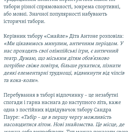
табори різної спрямованості, зокрема спортивні,
або мовні. Значної популярності набувають
історичні табори.
Керівник табору «Смайле» Діта Антоне розповіла:
«Ми цікавимось минулим, античним періодом. У
нас проходять свої олімпійські ігри, є античний
театр. Думаю, що міським дітям обов’язково
потрібне свіже повітря, більше рухатися, пізнати
деякі елементарні труднощі, відвикнути від чіпсів
та кока-коли».
Перебування в таборі відпочинку – це незабутні
спогади і гарна наснага до наступного літа, каже
одна з постійних відвідувачок табору Сандра
Пауре:
«Табір – це в першу чергу можливість
насолодитися літом. Нові знайомства. Це місце, де