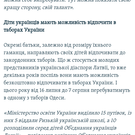
можна себе випробувати. Тут можна показати свою
кращу сторону, свій талант».
Діти українців мають можливість відпочити в
таборах України
Окремі батьки, залежно від розміру їхнього
гаманця, направляють своїх дітей відпочивати до
закордонних таборів. Що ж стосується молодих
представників української діаспори Латвії, то вже
декілька років поспіль вони мають можливість
безкоштовно відпочивати в таборах України. І
цього року від 16 липня до 7 серпня перебуватимуть
в одному з таборів Одеси.
«Міністерство освіти України виділило 15 путівок, із
них 5 віддали Ризькій українській школі, а 10
розподілили серед дітей Об’єднання українців