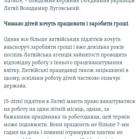
Латвії»
, – повідомив керівник Об’єднання українців
Латвії Володимир Луговський.
Чимало дітей хочуть працювати і заробити гроші
Однак все більше латвійських підлітків хочуть
власноруч заробляти гроші і вже декілька років
поспіль Латвійська агенція зайнятості проводить
відповідну роботу з їхнього працевлаштування
влітку. Латвійські працедавці також зацікавлені в
цьому, оскільки роботу дітей частково оплачує
держава.
15-літні підлітки в Латвії мають право влаштуватися
на роботу на один літній місяць, однак, за
бажанням працівника та роботодавця, цей термін
може подовжити. Вони працюють не більше 7-ми
годин на день і повинні отримувати платню не