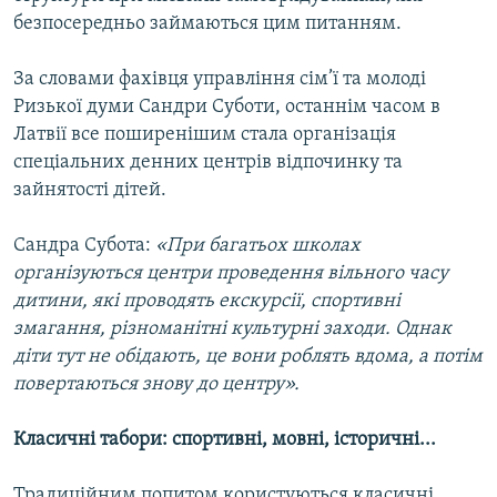
Усі сайти RFE/RL
безпосередньо займаються цим питанням.
За словами фахівця управління сім’ї та молоді
Ризької думи Сандри Суботи, останнім часом в
Латвії все поширенішим стала організація
спеціальних денних центрів відпочинку та
зайнятості дітей.
Сандра Субота:
«При багатьох школах
організуються центри проведення вільного часу
дитини, які проводять екскурсії, спортивні
змагання, різноманітні культурні заходи. Однак
діти тут не обідають, це вони роблять вдома, а потім
повертаються знову до центру».
Класичні табори: спортивні, мовні, історичні...
Традиційним попитом користуються класичні