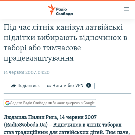
Доступність
посилання
Перейти
Під час літніх канікул латвійські
до
РАДІО СВОБОДА – 70 РОКІВ
підлітки вибирають відпочинок в
основного
ВСЕ ЗА ДОБУ
матеріалу
таборі або тимчасове
СТАТТІ
Перейти
працевлаштування
до
ВІЙНА
ПОЛІТИКА
основної
14 червня 2007, 04:20
РОСІЙСЬКА «ФІЛЬТРАЦІЯ»
ЕКОНОМІКА
навігації
Перейти
Поділитись
Читати без VPN
ДОНБАС.РЕАЛІЇ
СУСПІЛЬСТВО
до
КРИМ.РЕАЛІЇ
КУЛЬТУРА
пошуку
Додати Радіо Свобода як бажане джерело в Google
ТИ ЯК?
СПОРТ
Людмила Пилип Рига, 14 червня 2007
СХЕМИ
УКРАЇНА
(RadioSvoboda.Ua) – Відпочинок в літніх таборах
КИТАЙ.ВИКЛИКИ
СВІТ
став традиційним для латвійських дітей. Тим паче,