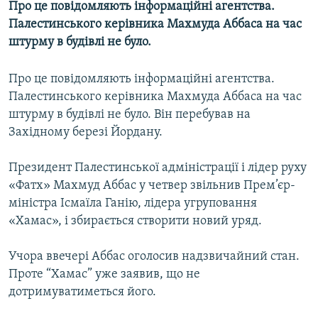
Про це повідомляють інформаційні агентства.
МУЛЬТИМЕДІА
Палестинського керівника Махмуда Аббаса на час
ФОТО
штурму в будівлі не було.
СПЕЦПРОЄКТИ
Про це повідомляють інформаційні агентства.
ПОДКАСТИ
Палестинського керівника Махмуда Аббаса на час
штурму в будівлі не було. Він перебував на
КРИМ РЕАЛІЇ
Західному березі Йордану.
РУС
Президент Палестинської адміністрації і лідер руху
УКР
«Фатх» Махмуд Аббас у четвер звільнив Прем’єр-
КТАТ
міністра Ісмаїла Ганію, лідера угруповання
«Хамас», і збирається створити новий уряд.
ДОЛУЧАЙСЯ!
Учора ввечері Аббас оголосив надзвичайний стан.
Проте “Хамас” уже заявив, що не
дотримуватиметься його.