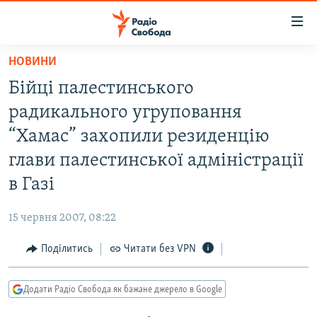
Доступність
посилання
Перейти
НОВИНИ
до
РАДІО СВОБОДА – 70 РОКІВ
Бійці палестинського
основного
ВСЕ ЗА ДОБУ
матеріалу
радикального угруповання
СТАТТІ
Перейти
“Хамас” захопили резиденцію
до
ВІЙНА
ПОЛІТИКА
глави палестинської адміністрації
основної
РОСІЙСЬКА «ФІЛЬТРАЦІЯ»
ЕКОНОМІКА
навігації
в Газі
Перейти
ДОНБАС.РЕАЛІЇ
СУСПІЛЬСТВО
до
15 червня 2007, 08:22
КРИМ.РЕАЛІЇ
КУЛЬТУРА
пошуку
Поділитись
Читати без VPN
ТИ ЯК?
СПОРТ
СХЕМИ
УКРАЇНА
Додати Радіо Свобода як бажане джерело в Google
КИТАЙ.ВИКЛИКИ
СВІТ