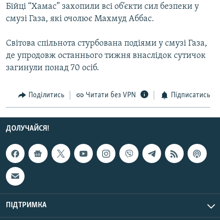
Бійці “Хамас” захопили всі об’єкти сил безпеки у
Усі сайти RFE/RL
смузі Газа, які очолює Махмуд Аббас.
Світова спільнота стурбована подіями у смузі Газа,
де упродовж останнього тижня внаслідок сутичок
загинули понад 70 осіб.
Поділитись
Читати без VPN
Підписатись
ДОЛУЧАЙСЯ!
ПІДТРИМКА