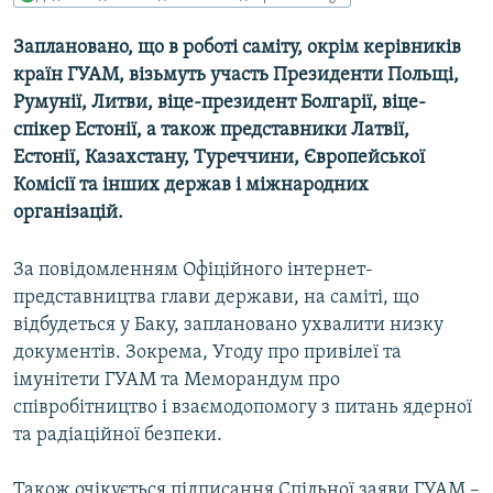
МУЛЬТИМЕДІА
Заплановано, що в роботі саміту, окрім керівників
ФОТО
країн ГУАМ, візьмуть участь Президенти Польщі,
СПЕЦПРОЄКТИ
Румунії, Литви, віце-президент Болгарії, віце-
спікер Естонії, а також представники Латвії,
ПОДКАСТИ
Естонії, Казахстану, Туреччини, Європейської
Комісії та інших держав і міжнародних
КРИМ РЕАЛІЇ
організацій.
РУС
УКР
За повідомленням Офіційного інтернет-
представництва глави держави, на саміті, що
КТАТ
відбудеться у Баку, заплановано ухвалити низку
документів. Зокрема, Угоду про привілеї та
ДОЛУЧАЙСЯ!
імунітети ГУАМ та Меморандум про
співробітництво і взаємодопомогу з питань ядерної
та радіаційної безпеки.
Також очікується підписання Спільної заяви ГУАМ –