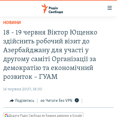
Доступність
посилання
Перейти
НОВИНИ
до
РАДІО СВОБОДА – 70 РОКІВ
18 - 19 червня Віктор Ющенко
основного
ВСЕ ЗА ДОБУ
матеріалу
здійснить робочий візит до
СТАТТІ
Перейти
Азербайджану для участі у
до
ВІЙНА
ПОЛІТИКА
другому саміті Організації за
основної
РОСІЙСЬКА «ФІЛЬТРАЦІЯ»
ЕКОНОМІКА
навігації
демократію та економічний
Перейти
ДОНБАС.РЕАЛІЇ
СУСПІЛЬСТВО
розвиток – ГУАМ
до
КРИМ.РЕАЛІЇ
КУЛЬТУРА
пошуку
16 червня 2007, 18:30
ТИ ЯК?
СПОРТ
Поділитись
Читати без VPN
СХЕМИ
УКРАЇНА
КИТАЙ.ВИКЛИКИ
СВІТ
Додати Радіо Свобода як бажане джерело в Google