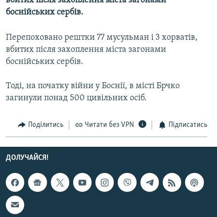
вбитих після захоплення міста загонами
МУЛЬТИМЕДІА
боснійських сербів.
ФОТО
Перепоховано рештки 77 мусульман і 3 хорватів,
СПЕЦПРОЄКТИ
вбитих після захоплення міста загонами
ПОДКАСТИ
боснійських сербів.
Тоді, на початку війни у Боснії, в місті Брчко
КРИМ РЕАЛІЇ
загинули понад 500 цивільних осіб.
РУС
УКР
Поділитись
Читати без VPN
Підписатись
КТАТ
ДОЛУЧАЙСЯ!
ДОЛУЧАЙСЯ!