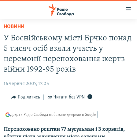
Доступність
посилання
Перейти
НОВИНИ
до
РАДІО СВОБОДА – 70 РОКІВ
У Боснійському місті Брчко понад
основного
ВСЕ ЗА ДОБУ
матеріалу
5 тисяч осіб взяли участь у
СТАТТІ
Перейти
церемонії перепоховання жертв
до
ВІЙНА
ПОЛІТИКА
війни 1992-95 років
основної
РОСІЙСЬКА «ФІЛЬТРАЦІЯ»
ЕКОНОМІКА
навігації
16 червня 2007, 17:05
Перейти
ДОНБАС.РЕАЛІЇ
СУСПІЛЬСТВО
до
Поділитись
Читати без VPN
КРИМ.РЕАЛІЇ
КУЛЬТУРА
пошуку
ТИ ЯК?
СПОРТ
Додати Радіо Свобода як бажане джерело в Google
СХЕМИ
УКРАЇНА
Перепоховано рештки 77 мусульман і 3 хорватів,
КИТАЙ.ВИКЛИКИ
СВІТ