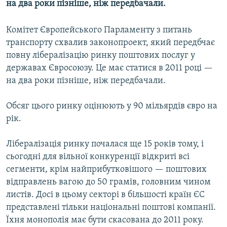
на два роки пізніше, ніж передбачали.
МУЛЬТИМЕДІА
ФОТО
Комітет Європейського Парламенту з питань
транспорту схвалив законопроект, який передбчає
СПЕЦПРОЄКТИ
повну лібералізацію ринку поштових послуг у
ПОДКАСТИ
державах Євросоюзу. Це має статися в 2011 році —
на два роки пізніше, ніж передбачали.
КРИМ РЕАЛІЇ
РУС
Обсяг цього ринку оцінюють у 90 мільярдів євро на
рік.
УКР
КТАТ
Лібералізація ринку почалася ще 15 років тому, і
сьогодні для вільної конкуренції відкриті всі
ДОЛУЧАЙСЯ!
сегменти, крім найприбутковішого — поштових
відправлень вагою до 50 грамів, головним чином
листів. Досі в цьому секторі в більшості країн ЄС
представлені тільки національні поштові компанії.
Їхня монополія має бути скасована до 2011 року.