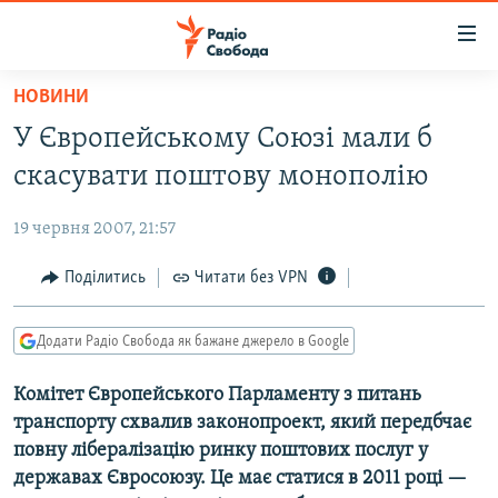
Доступність
посилання
Перейти
НОВИНИ
до
РАДІО СВОБОДА – 70 РОКІВ
У Європейському Союзі мали б
основного
ВСЕ ЗА ДОБУ
матеріалу
скасувати поштову монополію
СТАТТІ
Перейти
до
19 червня 2007, 21:57
ВІЙНА
ПОЛІТИКА
основної
РОСІЙСЬКА «ФІЛЬТРАЦІЯ»
Поділитись
Читати без VPN
ЕКОНОМІКА
навігації
Перейти
ДОНБАС.РЕАЛІЇ
СУСПІЛЬСТВО
до
Додати Радіо Свобода як бажане джерело в Google
КРИМ.РЕАЛІЇ
КУЛЬТУРА
пошуку
Комітет Європейського Парламенту з питань
ТИ ЯК?
СПОРТ
транспорту схвалив законопроект, який передбчає
СХЕМИ
УКРАЇНА
повну лібералізацію ринку поштових послуг у
державах Євросоюзу. Це має статися в 2011 році —
КИТАЙ.ВИКЛИКИ
СВІТ