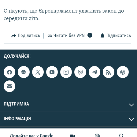
Усі сайти RFE/RL
Очікують, що Європарламент ухвалить закон до
середини літа.
Поділитись
Читати без VPN
Підписатись
ДОЛУЧАЙСЯ!
ПІДТРИМКА
ІНФОРМАЦІЯ
UTC+3
© Радіо Свобода, 2026 | Усі права застережено.
Додайте нас у Google