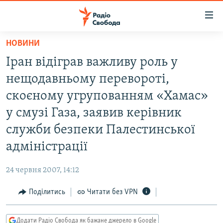
Доступність
посилання
Перейти
НОВИНИ
до
РАДІО СВОБОДА – 70 РОКІВ
Іран відіграв важливу роль у
основного
ВСЕ ЗА ДОБУ
матеріалу
нещодавньому перевороті,
СТАТТІ
Перейти
скоєному угрупованням «Хамас»
до
ВІЙНА
ПОЛІТИКА
у смузі Газа, заявив керівник
основної
РОСІЙСЬКА «ФІЛЬТРАЦІЯ»
ЕКОНОМІКА
навігації
служби безпеки Палестинської
Перейти
ДОНБАС.РЕАЛІЇ
СУСПІЛЬСТВО
адміністрації
до
КРИМ.РЕАЛІЇ
КУЛЬТУРА
пошуку
24 червня 2007, 14:12
ТИ ЯК?
СПОРТ
Поділитись
Читати без VPN
СХЕМИ
УКРАЇНА
КИТАЙ.ВИКЛИКИ
СВІТ
Додати Радіо Свобода як бажане джерело в Google