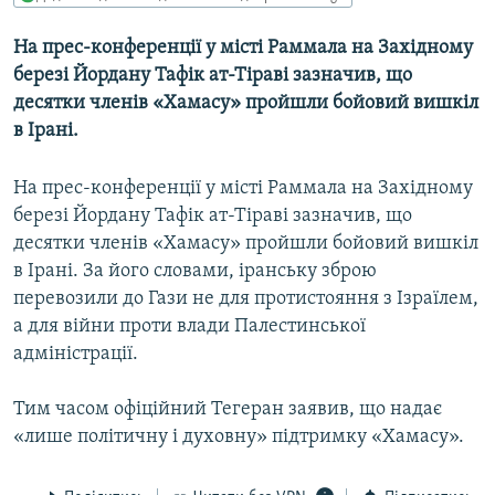
МУЛЬТИМЕДІА
На прес-конференції у місті Раммала на Західному
ФОТО
березі Йордану Тафік ат-Тіраві зазначив, що
СПЕЦПРОЄКТИ
десятки членів «Хамасу» пройшли бойовий вишкіл
в Ірані.
ПОДКАСТИ
На прес-конференції у місті Раммала на Західному
КРИМ РЕАЛІЇ
березі Йордану Тафік ат-Тіраві зазначив, що
РУС
десятки членів «Хамасу» пройшли бойовий вишкіл
УКР
в Ірані. За його словами, іранську зброю
перевозили до Гази не для протистояння з Ізраїлем,
КТАТ
а для війни проти влади Палестинської
адміністрації.
ДОЛУЧАЙСЯ!
Тим часом офіційний Тегеран заявив, що надає
«лише політичну і духовну» підтримку «Хамасу».