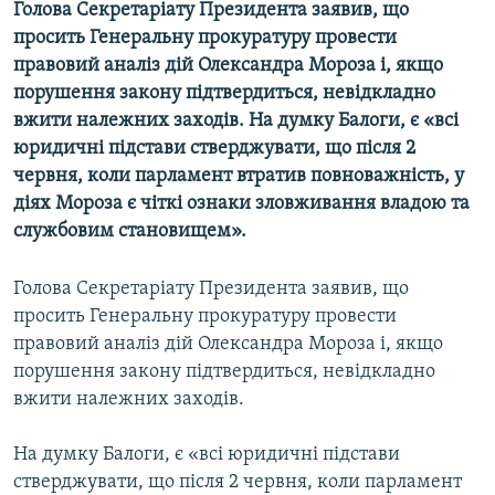
Голова Секретаріату Президента заявив, що
МУЛЬТИМЕДІА
просить Генеральну прокуратуру провести
ФОТО
правовий аналіз дій Олександра Мороза і, якщо
порушення закону підтвердиться, невідкладно
СПЕЦПРОЄКТИ
вжити належних заходів. На думку Балоги, є «всі
ПОДКАСТИ
юридичні підстави стверджувати, що після 2
червня, коли парламент втратив повноважність, у
КРИМ РЕАЛІЇ
діях Мороза є чіткі ознаки зловживання владою та
РУС
службовим становищем».
УКР
Голова Секретаріату Президента заявив, що
КТАТ
просить Генеральну прокуратуру провести
правовий аналіз дій Олександра Мороза і, якщо
ДОЛУЧАЙСЯ!
порушення закону підтвердиться, невідкладно
вжити належних заходів.
На думку Балоги, є «всі юридичні підстави
стверджувати, що після 2 червня, коли парламент