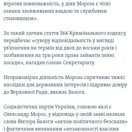
втратив повноважність, у діях Мороза є чіткі
Усі сайти RFE/RL
ознаки зловживання владою та службовим
становищем».
За такий злочин стаття 364 Кримінального кодексу
передбачає «сувору відповідальність у вигляді
ув’язнення на термін від двох до восьми років і
позбавлення на три роки права займати певні
посади», нагадав голова Секретаріату.
Неправомірна діяльність Мороза спричиняє тяжкі
наслідки для державних інтересів і підриває довіру
до Верховної Ради, вважає Балога.
Соціалістична партія України, головою якої є
Олександр Мороз, у відповідь у своїй заяві назвала
слова Віктора Балоги «актом політичного безсилля»
і фактичним визнанням «незаконності власних