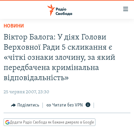
Доступність
посилання
Перейти
НОВИНИ
до
РАДІО СВОБОДА – 70 РОКІВ
Віктор Балога: У діях Голови
основного
ВСЕ ЗА ДОБУ
матеріалу
Верховної Ради 5 скликання є
СТАТТІ
Перейти
«чіткі ознаки злочину, за який
до
ВІЙНА
ПОЛІТИКА
передбачена кримінальна
основної
РОСІЙСЬКА «ФІЛЬТРАЦІЯ»
ЕКОНОМІКА
навігації
відповідальність»
Перейти
ДОНБАС.РЕАЛІЇ
СУСПІЛЬСТВО
до
25 червня 2007, 23:30
КРИМ.РЕАЛІЇ
КУЛЬТУРА
пошуку
Поділитись
Читати без VPN
ТИ ЯК?
СПОРТ
СХЕМИ
УКРАЇНА
Додати Радіо Свобода як бажане джерело в Google
КИТАЙ.ВИКЛИКИ
СВІТ