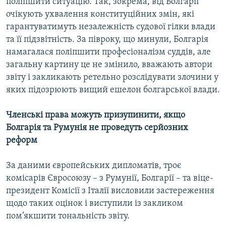
поліпшити ситуацію. Так, зокрема, від Болгарії
Усі сайти RFE/RL
очікують ухвалення конституційних змін, які
гарантуватимуть незалежність судової гілки влади
та її підзвітність. За півроку, що минули, Болгарія
намагалася поліпшити професіоналізм суддів, але
загальну картину це не змінило, вважають автори
звіту і закликають ретельно розслідувати злочини у
яких підозрюють вищий ешелон болгарської влади.
Членські права можуть призупинити, якщо
Болгарія та Румунія не проведуть серйозних
реформ
За даними європейських дипломатів, троє
комісарів Євросоюзу – з Румунії, Болгарії – та віце-
президент Комісії з Італії висловили застереження
щодо таких оцінок і виступили із закликом
пом‘якшити тональність звіту.