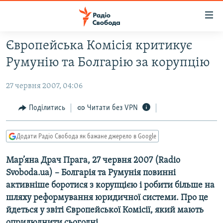
Доступність
посилання
Перейти
Європейська Комісія критикує
до
РАДІО СВОБОДА – 70 РОКІВ
Румунію та Болгарію за корупцію
основного
ВСЕ ЗА ДОБУ
матеріалу
27 червня 2007, 04:06
СТАТТІ
Перейти
до
ВІЙНА
ПОЛІТИКА
Поділитись
Читати без VPN
основної
РОСІЙСЬКА «ФІЛЬТРАЦІЯ»
ЕКОНОМІКА
навігації
Додати Радіо Свобода як бажане джерело в Google
Перейти
ДОНБАС.РЕАЛІЇ
СУСПІЛЬСТВО
до
Мар’яна Драч Прага, 27 червня 2007 (Radio
КРИМ.РЕАЛІЇ
КУЛЬТУРА
пошуку
Svoboda.ua) – Болгарія та Румунія повинні
ТИ ЯК?
СПОРТ
активніше боротися з корупцією і робити більше на
СХЕМИ
УКРАЇНА
шляху реформування юридичної системи. Про це
йдеться у звіті Європейської Комісії, який мають
КИТАЙ.ВИКЛИКИ
СВІТ
оприлюднити сьогодні.