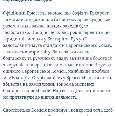
МУЛЬТИМЕДІА
Офіційний Брюссель визнає, що Софія та Бухарест
ФОТО
намагалися вдосконалити систему правосуддя, але
СПЕЦПРОЄКТИ
разом з тим вважає, що цих заходів було
недостатньо. Пройде ще кілька років перед тим, як
ПОДКАСТИ
юридичні системи у Болгарії та Румунії
задовольнятимуть стандарти Європейського Союзу,
КРИМ РЕАЛІЇ
вважають автори звіту. Вони закликають
РУС
болгарську та румунську владу активніше боротися
УКР
з корупцією та організованою злочинністю. І тут, за
оцінкою Європейської Комісії, найбільше проблем
КТАТ
має Болгарія. Стурбованість у Брюсселі викликають
вбивства на замовлення, зокрема місцевих
ДОЛУЧАЙСЯ!
болгарських політиків. Наразі за ці злочини нікого
не притягнули до відповідальності.
Європейська Комісія пропонує і конкретні речі, щоб