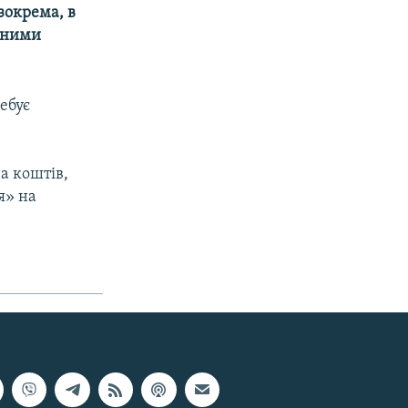
зокрема, в
ічними
ебує
на коштів,
я» на