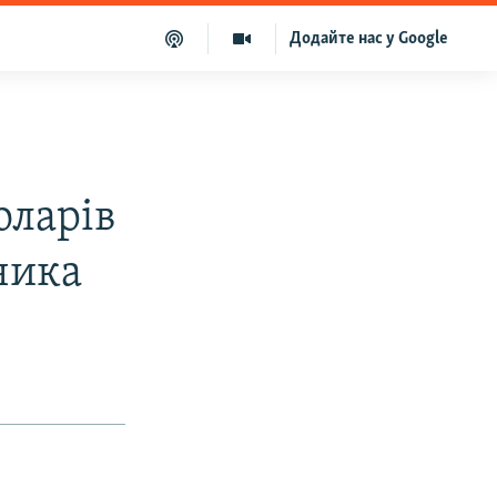
Додайте нас у Google
оларів
чика