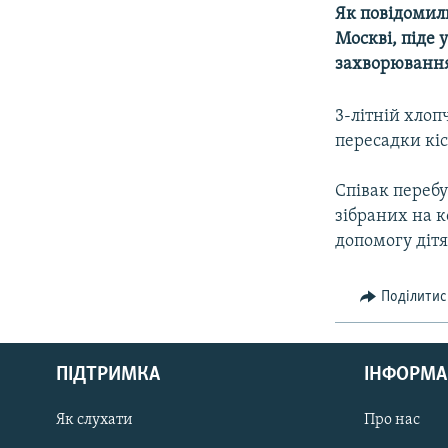
КИТАЙ.ВИКЛИКИ
Як повідомили
МУЛЬТИМЕДІА
Москві, піде 
захворюванн
ФОТО
СПЕЦПРОЄКТИ
3-літній хлоп
пересадки кіс
ПОДКАСТИ
Співак перебу
зібраних на к
допомогу діт
Поділитис
КРИМ РЕАЛІЇ
РУС
ПІДТРИМКА
ІНФОРМА
УКР
КТАТ
Як слухати
Про нас