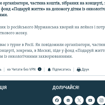
 організатори, частина коштів, зібраних на концерті, 
у фонд «Подаруй життя» на допомогу дітям із онколог
ями.
чик із російського Мурманська хворий на лейкоз і потр
ткового мозку.
ває з турне в Росії. Як повідомили організатори, части
онцерті, зокрема, в Москві, піде у фонд «Подаруй житт
ям із онкологічними захворюваннями.
ь
Читати без VPN
Підписатись
Друк
ЦІЯ
ДОЛУЧАЙСЯ!