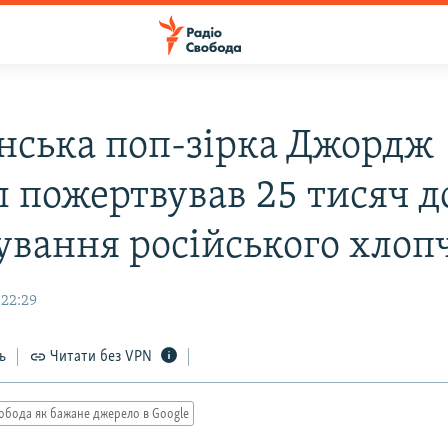
нська поп-зірка Джордж
 пожертвував 25 тисяч д
кування російського хлоп
 22:29
ь
Читати без VPN
обода як бажане джерело в Google