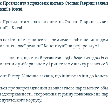
к Президента з правових питань Степан Гавриш заявив
ції в Києві.
к Президента з правових питань Степан Гавриш заявив
ції в Києві.
о політичні та фінансово-промислові еліти повинні до
алення нової редакції Конституції на референдумі.
 зазначив, що такий розвиток подiй буде виходом iз с
iкавлений у лiберальному і ринковому шляху розвитку 
нт Віктор Ющенко заявив, що ініціює зміни до Консти
ться про запровадження двопалатного парламенту, об
 недоторканності, скорочення терміну повноважень па
епутатського корпусу.