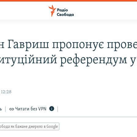
н Гавриш пропонує пров
итуційний референдум у
 12:28
ь
Читати без VPN
обода як бажане джерело в Google