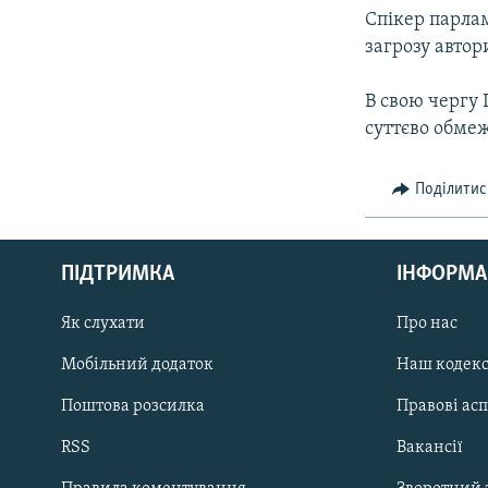
Спікер парла
загрозу автор
В свою чергу 
суттєво обмеж
Поділитис
КРИМ РЕАЛІЇ
РУС
ПІДТРИМКА
ІНФОРМА
УКР
КТАТ
Як слухати
Про нас
Мобільний додаток
Наш кодек
ДОЛУЧАЙСЯ!
Поштова розсилка
Правові ас
RSS
Вакансії