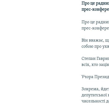
МУЛЬТИМЕДІА
Про це радни
ФОТО
прес-конферен
СПЕЦПРОЄКТИ
Про це радни
ПОДКАСТИ
прес-конферен
Він вважає, щ
собою про ухв
Степан Гавриш
всiх, хто зац
Учора Президе
Зокрема, йде
депутатської
чисельності д