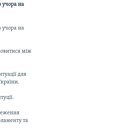
 учора на
 учора на
мовитися між
итуацiї для
України.
туції.
меження
рламенту та