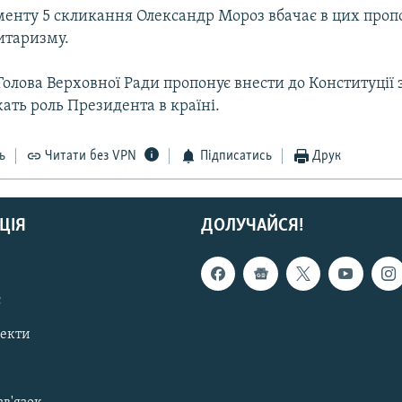
менту 5 скликання Олександр Мороз вбачає в цих проп
итаризму.
Голова Верховної Ради пропонує внести до Конституції 
ать роль Президента в країні.
ь
Читати без VPN
Підписатись
Друк
ЦІЯ
ДОЛУЧАЙСЯ!
с
пекти