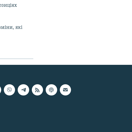
озиціях
зміни, які