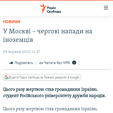
Доступність
посилання
Перейти
НОВИНИ
до
РАДІО СВОБОДА – 70 РОКІВ
У Москві – чергові напади на
основного
ВСЕ ЗА ДОБУ
матеріалу
іноземців
СТАТТІ
Перейти
до
29 червня 2007, 11:37
ВІЙНА
ПОЛІТИКА
основної
РОСІЙСЬКА «ФІЛЬТРАЦІЯ»
Поділитись
Читати без VPN
ЕКОНОМІКА
навігації
Перейти
ДОНБАС.РЕАЛІЇ
СУСПІЛЬСТВО
до
Додати Радіо Свобода як бажане джерело в Google
КРИМ.РЕАЛІЇ
КУЛЬТУРА
пошуку
Цього разу жертвою став громадянин Ізраїлю,
ТИ ЯК?
СПОРТ
студент Російського університету дружби народів.
СХЕМИ
УКРАЇНА
КИТАЙ.ВИКЛИКИ
Цього разу жертвою став громадянин Ізраїлю,
СВІТ