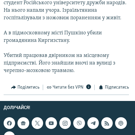
студент Російського університету дружби народів.
МУЛЬТИМЕДІА
На нього напали учора. Ізраїльтянина
ФОТО
госпіталізували з ножовим пораненням у живіт.
СПЕЦПРОЄКТИ
А в підмосковному місті Пушкіно убили
ПОДКАСТИ
громадянина Киргизстану.
КРИМ РЕАЛІЇ
Убитий працював двірником на місцевому
РУС
підприємстві. Його знайшли вночі на вулиці з
черепно-мозковою травмою.
УКР
КТАТ
Поділитись
Читати без VPN
Підписатись
ДОЛУЧАЙСЯ!
ДОЛУЧАЙСЯ!