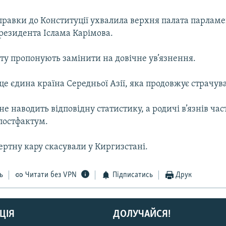
правки до Конституції ухвалила верхня палата парламе
резидента Іслама Карімова.
ту пропонують замінити на довічне ув’язнення.
це єдина країна Середньої Азії, яка продовжує страчува
не наводить відповідну статистику, а родичі в’язнів ча
 постфактум.
ртну кару скасували у Киргизстані.
ь
Читати без VPN
Підписатись
Друк
ЦІЯ
ДОЛУЧАЙСЯ!