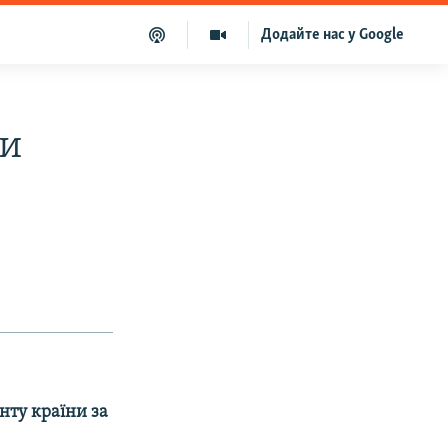
Додайте нас у Google
ти
нту країни за