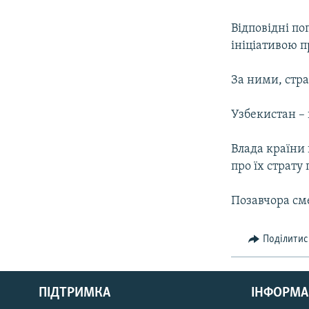
МУЛЬТИМЕДІА
ФОТО
Відповідні по
ініціативою п
СПЕЦПРОЄКТИ
ПОДКАСТИ
За ними, стра
Узбекистан – 
Влада країни 
про їх страту
Позавчора сме
Поділитис
КРИМ РЕАЛІЇ
РУС
ПІДТРИМКА
ІНФОРМА
УКР