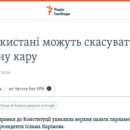
екистані можуть скасува
ну кару
 14:56
ь
Читати без VPN
обода як бажане джерело в Google
правки до Конституції ухвалила верхня палата парламе
резидента Іслама Карімова.