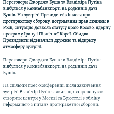
Переговори Джорджа Буша та Владіміра Путіна
КИТАЙ.ВИКЛИКИ
відбулися у Кеннебанкпорті на родинній дачі
МУЛЬТИМЕДІА
Бушів. На зустрічі Президентів ішлося про
протиракетну оборону, дотримання прав людини в
ФОТО
Росії, ситуацію довкола статусу краю Косово, ядерну
СПЕЦПРОЄКТИ
програму Ірану і Північної Кореї. Обидва
Президенти відзначили дружню та відкриту
ПОДКАСТИ
атмосферу зустрічі.
КРИМ РЕАЛІЇ
Переговори Джорджа Буша та Владіміра Путіна
РУС
відбулися у Кеннебанкпорті на родинній дачі
УКР
Бушів.
КТАТ
На спільній прес-конференції після закінчення
зустрічі Владімір Путін заявив, що запропонував
ДОЛУЧАЙСЯ!
створити центри у Москві та Брюсселі з обміну
інформацією з питань протиракетної оборони.