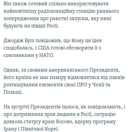
Він також готовий спільно використовувати
найновітнішу радіолокаційну станцію раннього
Усі сайти RFE/RL
попередження про ракетні запуски, яку нині
будують на півдні Росії.
Джордж Буш повідомив, що йому ця ідея
сподобалась, і США готові обговорити її з
союзниками у НАТО.
Однак, за словами американського Президента,
його країна не має наміру відмовлятися від планів
розташування елементів своєї ПРО у Чехії та
Польщі.
На зустрічі Президентів ішлося, як повідомляють, і
про дотримання прав людини в Росії, ситуацію
довкола статусу краю Косово, ядерну програму
Ірану і Північної Кореї.