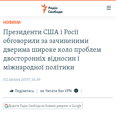
Доступність
посилання
Перейти
НОВИНИ
до
РАДІО СВОБОДА – 70 РОКІВ
Президенти США і Росії
основного
ВСЕ ЗА ДОБУ
матеріалу
обговорили за зачиненими
СТАТТІ
Перейти
дверима широке коло проблем
до
ВІЙНА
ПОЛІТИКА
двосторонніх відносин і
основної
РОСІЙСЬКА «ФІЛЬТРАЦІЯ»
ЕКОНОМІКА
навігації
міжнародної політики
Перейти
ДОНБАС.РЕАЛІЇ
СУСПІЛЬСТВО
до
02 липня 2007, 16:39
КРИМ.РЕАЛІЇ
КУЛЬТУРА
пошуку
Поділитись
Читати без VPN
ТИ ЯК?
СПОРТ
СХЕМИ
УКРАЇНА
Додати Радіо Свобода як бажане джерело в Google
ПРИАЗОВ’Я
СВІТ