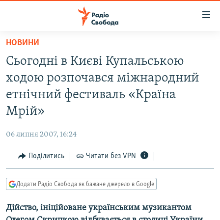
Доступність
посилання
Перейти
НОВИНИ
до
РАДІО СВОБОДА – 70 РОКІВ
Сьогодні в Києві Купальською
основного
ВСЕ ЗА ДОБУ
матеріалу
ходою розпочався міжнародний
СТАТТІ
Перейти
етнічний фестиваль «Країна
до
ВІЙНА
ПОЛІТИКА
Мрій»
основної
РОСІЙСЬКА «ФІЛЬТРАЦІЯ»
ЕКОНОМІКА
навігації
06 липня 2007, 16:24
Перейти
ДОНБАС.РЕАЛІЇ
СУСПІЛЬСТВО
до
Поділитись
Читати без VPN
КРИМ.РЕАЛІЇ
КУЛЬТУРА
пошуку
ТИ ЯК?
СПОРТ
Додати Радіо Свобода як бажане джерело в Google
СХЕМИ
УКРАЇНА
Дійство, ініційоване українським музикантом
КИТАЙ.ВИКЛИКИ
СВІТ