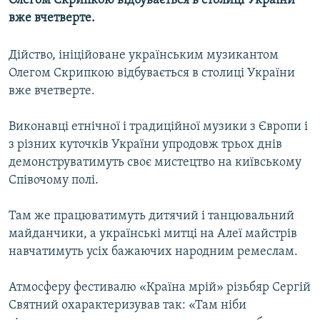
Олегом Скрипкою відбувається в столиці України
МУЛЬТИМЕДІА
вже вчетверте.
ФОТО
Дійство, ініційоване українським музикантом
СПЕЦПРОЄКТИ
Олегом Скрипкою відбувається в столиці України
ПОДКАСТИ
вже вчетверте.
Виконавці етнічної і традиційної музики з Європи і
КРИМ РЕАЛІЇ
з різних куточків України упродовж трьох днів
РУС
демонструватимуть своє мистецтво на київському
УКР
Співочому полі.
КТАТ
Там же працюватимуть дитячий і танцювальний
майданчики, а українські митці на Алеї майстрів
ДОЛУЧАЙСЯ!
навчатимуть усіх бажаючих народним ремеслам.
Атмосферу фестивалю «Країна мрій» різьбяр Сергій
Святний охарактеризував так: «Там ніби