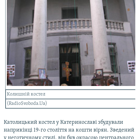
Усі сайти RFE/RL
Колишній костел
(RadioSvoboda.Ua)
Католицький костел у Катеринославі збудували
наприкінці 19-го століття на кошти вірян. Зведений
у неготичному стилі, він був окрасою центрального