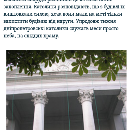
МУЛЬТИМЕДІА
захоплення. Католики розповідають, що з будівлі їх
виштовхали силою, хоча вони мали на меті тільки
ФОТО
захистити будівлю від наруги. Упродовж тижня
СПЕЦПРОЄКТИ
дніпропетровські католики служать меси просто
неба, на східцях храму.
ПОДКАСТИ
КРИМ РЕАЛІЇ
РУС
УКР
КТАТ
ДОЛУЧАЙСЯ!