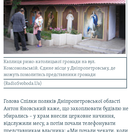
Каплиця римо-католицької громади на вул.
Комсомольській. Єдине місце у Дніпропетровську, де
можуть помолитись представники громади
(RadioSvoboda.Ua)
Голова Спілки поляків Дніпропетровської області
Антон Яновський каже, що захоплювати будівлю не
збирались – у храм внесли церковне начиння,
відслужили месу, а потім почали телефонувати
представникам власника: «Ми почали чекати, коли