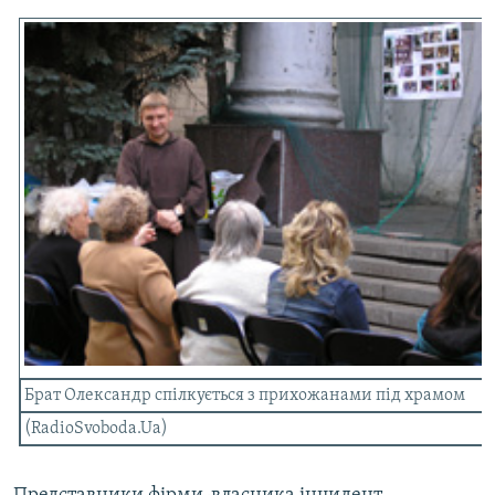
Брат Олександр спілкується з прихожанами під храмом
(RadioSvoboda.Ua)