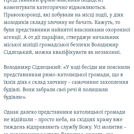
Представники фірми-власника інцидент
коментувати категорично відмовляються.
Правоохоронці, які побували на місці події, у діях
молодиків складу злочину не бачать. Кажуть, то
були представники найнятої власниками охоронної
агенції. А от дії парафіян, стверджує начальник
міської міліції громадської безпеки Володимир
Сідлецький, можна кваліфікувати як незаконні.
Володимир Сідлецький: «У ході бесіди ми пояснили
представникам римо-католицької громади, що в
їхніх діях є склад злочину – самочинне захоплення
будівлі. Вони забрали свої речі й полишили
будівлю».
Однак далеко представники католицької громади
не відійшли – просто неба, на східцях храму вже
тиждень відправляють службу Божу. Усі молитви –