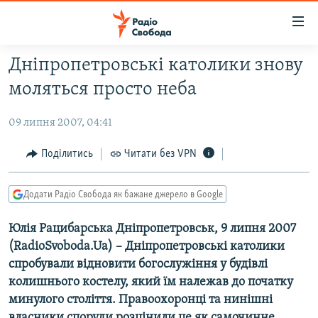
Доступність
посилання
Перейти
Дніпропетровські католики знову
до
РАДІО СВОБОДА – 70 РОКІВ
моляться просто неба
основного
ВСЕ ЗА ДОБУ
матеріалу
09 липня 2007, 04:41
СТАТТІ
Перейти
до
ВІЙНА
ПОЛІТИКА
Поділитись
Читати без VPN
основної
РОСІЙСЬКА «ФІЛЬТРАЦІЯ»
ЕКОНОМІКА
навігації
Додати Радіо Свобода як бажане джерело в Google
Перейти
ДОНБАС.РЕАЛІЇ
СУСПІЛЬСТВО
до
Юлія Рацибарська Дніпропетровськ, 9 липня 2007
КРИМ.РЕАЛІЇ
КУЛЬТУРА
пошуку
(RadioSvoboda.Ua) – Дніпропетровські католики
ТИ ЯК?
СПОРТ
спробували відновити богослужіння у будівлі
СХЕМИ
УКРАЇНА
колишнього костелу, який їм належав до початку
минулого століття. Правоохоронці та нинішні
КИТАЙ.ВИКЛИКИ
СВІТ
власники споруди розцінили це як самочинне