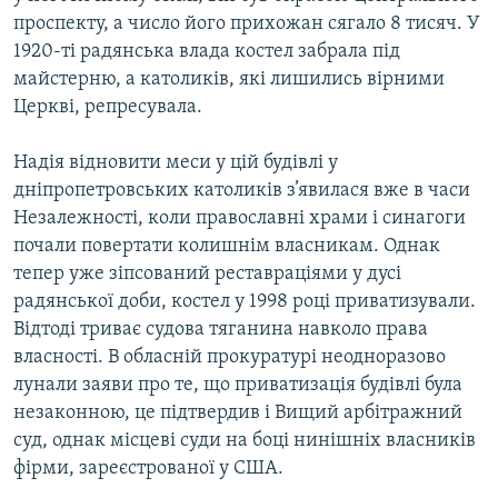
проспекту, а число його прихожан сягало 8 тисяч. У
1920-ті радянська влада костел забрала під
майстерню, а католиків, які лишились вірними
Церкві, репресувала.
Надія відновити меси у цій будівлі у
дніпропетровських католиків з’явилася вже в часи
Незалежності, коли православні храми і синагоги
почали повертати колишнім власникам. Однак
тепер уже зіпсований реставраціями у дусі
радянської доби, костел у 1998 році приватизували.
Відтоді триває судова тяганина навколо права
власності. В обласній прокуратурі неодноразово
лунали заяви про те, що приватизація будівлі була
незаконною, це підтвердив і Вищий арбітражний
суд, однак місцеві суди на боці нинішніх власників
фірми, зареєстрованої у США.