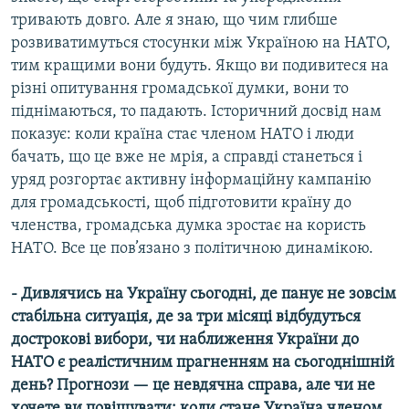
тривають довго. Але я знаю, що чим глибше
розвиватимуться стосунки між Україною на НАТО,
тим кращими вони будуть. Якщо ви подивитеся на
різні опитування громадської думки, вони то
піднімаються, то падають. Історичний досвід нам
показує: коли країна стає членом НАТО і люди
бачать, що це вже не мрія, а справді станеться і
уряд розгортає активну інформаційну кампанію
для громадськості, щоб підготовити країну до
членства, громадська думка зростає на користь
НАТО. Все це пов’язано з політичною динамікою.
- Дивлячись на Україну сьогодні, де панує не зовсім
стабільна ситуація, де за три місяці відбудуться
дострокові вибори, чи наближення України до
НАТО є реалістичним прагненням на сьогоднішній
день? Прогнози — це невдячна справа, але чи не
хочете ви повіщувати: коли стане Україна членом