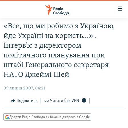
Доступність
посилання
Перейти
«Все, що ми робимо з Україною,
до
РАДІО СВОБОДА – 70 РОКІВ
йде Україні на користь...» .
основного
ВСЕ ЗА ДОБУ
матеріалу
Інтерв’ю з директором
СТАТТІ
Перейти
політичного планування при
до
ВІЙНА
ПОЛІТИКА
штабі Генерального секретаря
основної
РОСІЙСЬКА «ФІЛЬТРАЦІЯ»
ЕКОНОМІКА
навігації
НАТО Джеймі Шей
Перейти
ДОНБАС.РЕАЛІЇ
СУСПІЛЬСТВО
до
09 липня 2007, 04:21
КРИМ.РЕАЛІЇ
КУЛЬТУРА
пошуку
Поділитись
Читати без VPN
ТИ ЯК?
СПОРТ
СХЕМИ
УКРАЇНА
Додати Радіо Свобода як бажане джерело в Google
КИТАЙ.ВИКЛИКИ
СВІТ