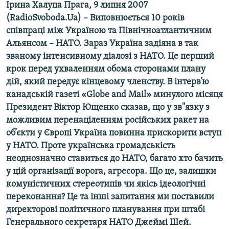
Ірина Халупа Прага, 9 липня 2007
МУЛЬТИМЕДІА
(RadioSvoboda.Ua) – Виповнюється 10 років
ФОТО
співпраці між Україною та Північноатлантичним
Альянсом – НАТО. Зараз Україна задіяна в так
СПЕЦПРОЄКТИ
званому інтенсивному діалозі з НАТО. Це перший
ПОДКАСТИ
крок перед ухваленням обома сторонами плану
дій, який передує кінцевому членству. В інтерв’ю
КРИМ РЕАЛІЇ
канадській газеті «Globe and Mail» минулого місяця
РУС
Президент Віктор Ющенко сказав, що у зв''язку з
можливим перенаціленням російських ракет на
УКР
об’єкти у Європі Україна повинна прискорити вступ
КТАТ
у НАТО. Проте українська громадськість
неоднозначно ставиться до НАТО, багато хто бачить
ДОЛУЧАЙСЯ!
у цій організації ворога, агресора. Що це, залишки
комуністичних стереотипів чи якісь ідеологічні
переконання? Це та інші запитання ми поставили
директорові політичного планування при штабі
Генерального секретаря НАТО Джеймі Шей.