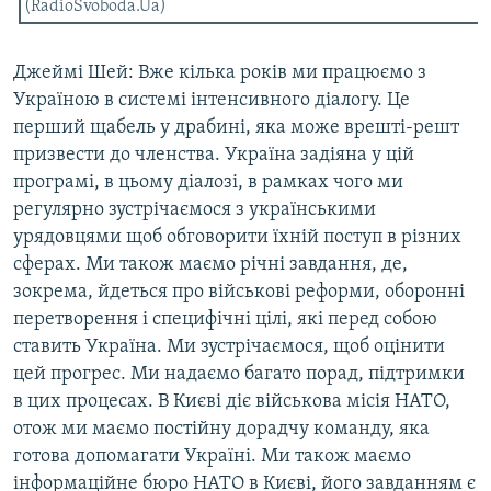
(RadioSvoboda.Ua)
Джеймі Шей: Вже кілька років ми працюємо з
Україною в системі інтенсивного діалогу. Це
перший щабель у драбині, яка може врешті-решт
призвести до членства. Україна задіяна у цій
програмі, в цьому діалозі, в рамках чого ми
регулярно зустрічаємося з українськими
урядовцями щоб обговорити їхній поступ в різних
сферах. Ми також маємо річні завдання, де,
зокрема, йдеться про військові реформи, оборонні
перетворення і специфічні цілі, які перед собою
ставить Україна. Ми зустрічаємося, щоб оцінити
цей прогрес. Ми надаємо багато порад, підтримки
в цих процесах. В Києві діє військова місія НАТО,
отож ми маємо постійну дорадчу команду, яка
готова допомагати Україні. Ми також маємо
інформаційне бюро НАТО в Києві, його завданням є