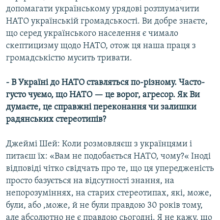
допомагати українському урядові розтлумачити
НАТО українській громадськості. Ви добре знаєте,
що серед українського населення є чимало
скептицизму щодо НАТО, отож ця наша праця з
громадськістю мусить тривати.
- В Україні до НАТО ставляться по-різному. Часто-
густо чуємо, що НАТО — це ворог, агресор. Як Ви
думаєте, це справжні переконання чи залишки
радянських стереотипів?
Джеймі Шей: Коли розмовляєш з українцями і
питаєш їх: «Вам не подобається НАТО, чому?« Іноді
відповіді чітко свідчать про те, що ця упередженість
просто базується на відсутності знання, на
непорозуміннях, на старих стереотипах, які, може,
були, або ,може, й не були правдою 30 років тому,
але абсолютно не є правдою сьогодні. Я не кажу, що