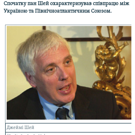
Спочатку пан Шей охарактеризував співпрацю між
Усі сайти RFE/RL
Україною та Північноатлантичним Союзом.
Джеймі Шей