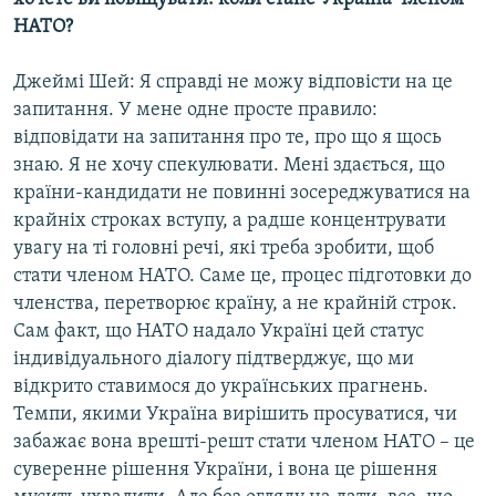
НАТО?
Джеймі Шей: Я справді не можу відповісти на це
запитання. У мене одне просте правило:
відповідати на запитання про те, про що я щось
знаю. Я не хочу спекулювати. Мені здається, що
країни-кандидати не повинні зосереджуватися на
крайніх строках вступу, а радше концентрувати
увагу на ті головні речі, які треба зробити, щоб
стати членом НАТО. Саме це, процес підготовки до
членства, перетворює країну, а не крайній строк.
Сам факт, що НАТО надало Україні цей статус
індивідуального діалогу підтверджує, що ми
відкрито ставимося до українських прагнень.
Темпи, якими Україна вирішить просуватися, чи
забажає вона врешті-решт стати членом НАТО – це
суверенне рішення України, і вона це рішення