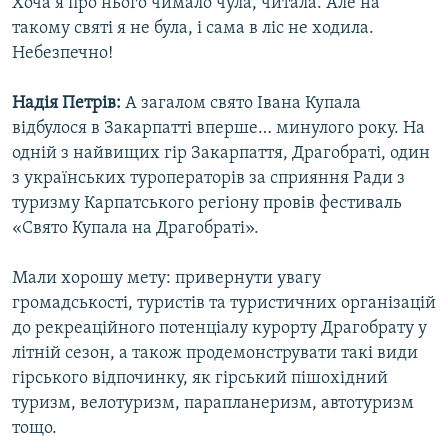
Хоча я про нього чимало чула, читала. Але на
такому святі я не була, і сама в ліс не ходила.
Небезпечно!
Надія Петрів:
А загалом свято Івана Купала
відбулося в Закарпатті вперше… минулого року. На
одній з найвищих гір Закарпаття, Драгобраті, один
з українських туроператорів за сприяння Ради з
туризму Карпатського регіону провів фестиваль
«Свято Купала на Драгобраті».
Мали хорошу мету: привернути увагу
громадськості, туристів та туристичних організацій
до рекреаційного потенціалу курорту Драгобрату у
літній сезон, а також продемонструвати такі види
гірського відпочинку, як гірський пішохідний
туризм, велотуризм, парапланеризм, автотуризм
тощо.