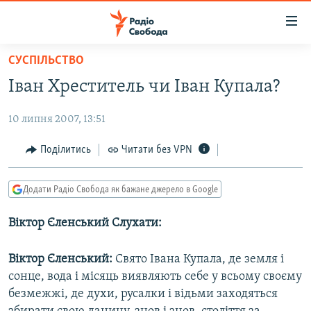
Доступність
посилання
Перейти
СУСПІЛЬСТВО
до
РАДІО СВОБОДА – 70 РОКІВ
Іван Хреститель чи Іван Купала?
основного
ВСЕ ЗА ДОБУ
матеріалу
10 липня 2007, 13:51
СТАТТІ
Перейти
до
ВІЙНА
ПОЛІТИКА
Поділитись
Читати без VPN
основної
РОСІЙСЬКА «ФІЛЬТРАЦІЯ»
ЕКОНОМІКА
навігації
Додати Радіо Свобода як бажане джерело в Google
Перейти
ДОНБАС.РЕАЛІЇ
СУСПІЛЬСТВО
до
Віктор Єленський Слухати:
КРИМ.РЕАЛІЇ
КУЛЬТУРА
пошуку
ТИ ЯК?
СПОРТ
Віктор Єленський:
Свято Івана Купала, де земля і
СХЕМИ
УКРАЇНА
сонце, вода і місяць виявляють себе у всьому своєму
безмежжі, де духи, русалки і відьми заходяться
КИТАЙ.ВИКЛИКИ
СВІТ