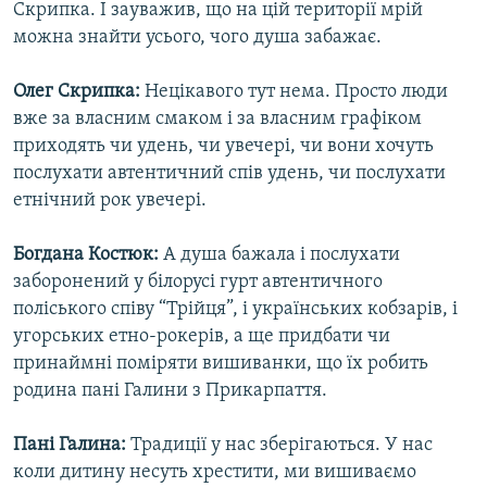
Скрипка. І зауважив, що на цій території мрій
можна знайти усього, чого душа забажає.
Олег Скрипка:
Нецікавого тут нема. Просто люди
вже за власним смаком і за власним графіком
приходять чи удень, чи увечері, чи вони хочуть
послухати автентичний спів удень, чи послухати
етнічний рок увечері.
Богдана Костюк:
А душа бажала і послухати
заборонений у білорусі гурт автентичного
поліського співу “Трійця”, і українських кобзарів, і
угорських етно-рокерів, а ще придбати чи
принаймні поміряти вишиванки, що їх робить
родина пані Галини з Прикарпаття.
Пані Галина:
Традиції у нас зберігаються. У нас
коли дитину несуть хрестити, ми вишиваємо