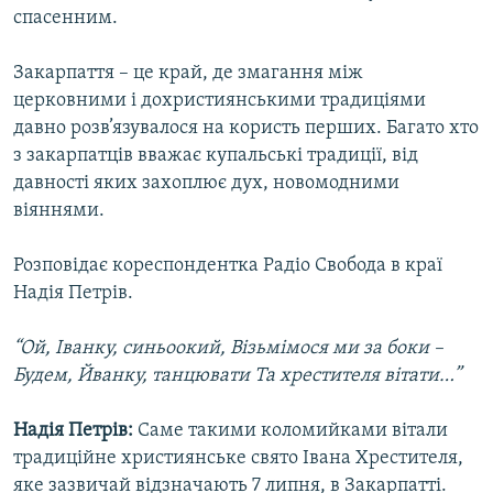
спасенним.
Закарпаття – це край, де змагання між
церковними і дохристиянськими традиціями
давно розв’язувалося на користь перших. Багато хто
з закарпатців вважає купальські традиції, від
давності яких захоплює дух, новомодними
віяннями.
Розповідає кореспондентка Радіо Свобода в краї
Надія Петрів.
“Ой, Іванку, синьоокий, Візьмімося ми за боки –
Будем, Йванку, танцювати Та хрестителя вітати…”
Надія Петрів:
Саме такими коломийками вітали
традиційне християнське свято Івана Хрестителя,
яке зазвичай відзначають 7 липня, в Закарпатті.