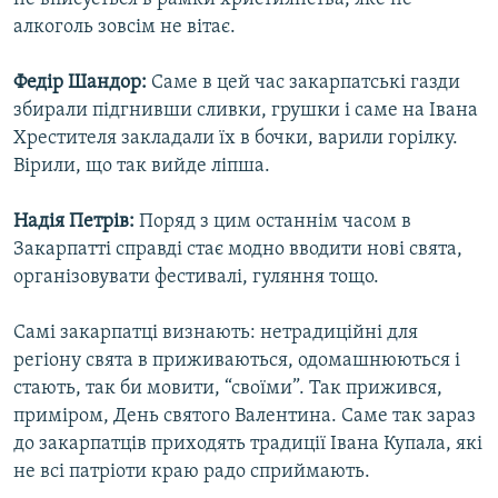
алкоголь зовсім не вітає.
Федір Шандор:
Саме в цей час закарпатські газди
збирали підгнивши сливки, грушки і саме на Івана
Хрестителя закладали їх в бочки, варили горілку.
Вірили, що так вийде ліпша.
Надія Петрів:
Поряд з цим останнім часом в
Закарпатті справді стає модно вводити нові свята,
організовувати фестивалі, гуляння тощо.
Самі закарпатці визнають: нетрадиційні для
регіону свята в приживаються, одомашнюються і
стають, так би мовити, “своїми”. Так прижився,
приміром, День святого Валентина. Саме так зараз
до закарпатців приходять традиції Івана Купала, які
не всі патріоти краю радо сприймають.