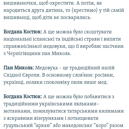
вишиваночки, щоб охрестити. А потім, як
народиться друга дитина, то (хрестимо) у тій самій
вишиванці, щоб діти не посварились.
Богдана Костюк:
А ще можна було скоштувати
національні іспанські та індійські страви і випити
справжнісінької медовухи, що її виробляє пасічник
з Чернігівщини пан Микола.
Пан Микола:
Медовуха – це традиційний напій
Східної Європи. В основному слов’яни: росіяни,
українці, поляки споконвіку пили лише мед.
Богдана Костюк:
А ще можна було побавитися з
традиційними українськими ляльками–
мотанками, помилуватися татарськими килимами
з яскравими візерунками і потанцювати
гуцульський “аркан” або македонське “хоро” разом