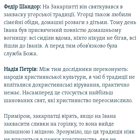
Федір Шандор:
На Закарпатті він святкувався в
закваску угорської традиції. Угорці також любили
сімейні обіди, домашні розваги з дітьми. Тому день
Івана був присвячений повністю домашньому
вогнищу: всі сиділи вдома, ніхто нікуди не бігав, всі
йшли до Іванів. А перед тим обов’язково була
служба Божа.
Надія Петрів:
Між тим дослідники переконують:
народів християнської культури, в чиї б традиції не
впліталися дохристиянські вірування, практично
немає. Насамперед це стосується найбільш
шанованих свят, які християнство переосмислило.
Приміром, закарпатці вірять, якщо на Івана
заквасити сливки на горілку, то вона вийде
запашною і міцною. Зрозуміло, що ця традиція ніяк
не вписується в рамки християнства, яке не