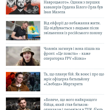
Навроцького». Одним з перших
кавалерів Ордена Білого Орла був
Іван Мазепа
Від ейфорії до небажання жити.
Що відбувається з людьми після
звільнення із російського полону
Чоловік загинув і вона пішла на
фронт. «Це помста» – каже
операторка FPV «Білка»
Та, що планує бій. Як воює і про що
мріє офіцерка батальйону
«Свобода» Маргарита
«Боляче, що мого найкращого
бійця, який став батьком-
одинаком і перевівся в ТЦК, б’ють