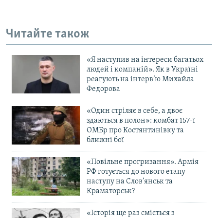
Читайте також
«Я наступив на інтереси багатьох
людей і компаній». Як в Україні
реагують на інтерв’ю Михайла
Федорова
«Один стріляє в себе, а двоє
здаються в полон»: комбат 157-ї
ОМБр про Костянтинівку та
ближні бої
«Повільне прогризання». Армія
РФ готується до нового етапу
наступу на Слов’янськ та
Краматорськ?
«Історія ще раз сміється з