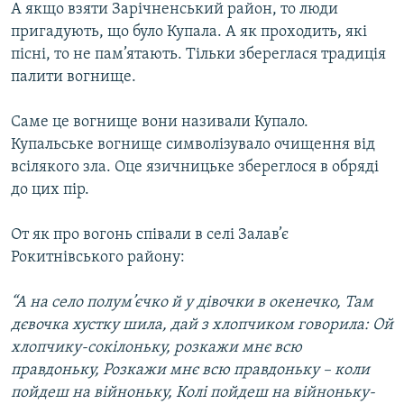
А якщо взяти Зарічненський район, то люди
пригадують, що було Купала. А як проходить, які
пісні, то не пам’ятають. Тільки збереглася традиція
палити вогнище.
Саме це вогнище вони називали Купало.
Купальське вогнище символізувало очищення від
всілякого зла. Оце язичницьке збереглося в обряді
до цих пір.
От як про вогонь співали в селі Залав’є
Рокитнівського району:
“А на село полум’єчко й у дівочки в окенечко, Там
дєвочка хустку шила, дай з хлопчиком говорила: Ой
хлопчику-сокілоньку, розкажи мнє всю
правдоньку, Розкажи мнє всю правдоньку – коли
пойдеш на війноньку, Колі пойдеш на війноньку-