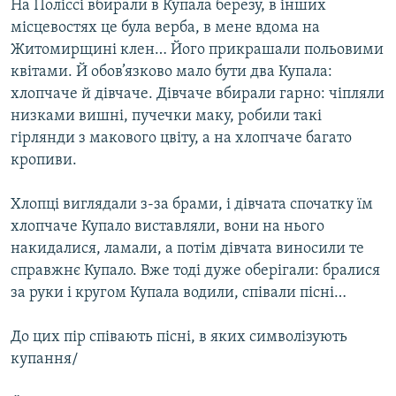
На Поліссі вбирали в Купала березу, в інших
місцевостях це була верба, в мене вдома на
Житомирщині клен… Його прикрашали польовими
квітами. Й обов’язково мало бути два Купала:
хлопчаче й дівчаче. Дівчаче вбирали гарно: чіпляли
низками вишні, пучечки маку, робили такі
гірлянди з макового цвіту, а на хлопчаче багато
кропиви.
Хлопці виглядали з-за брами, і дівчата спочатку їм
хлопчаче Купало виставляли, вони на нього
накидалися, ламали, а потім дівчата виносили те
справжнє Купало. Вже тоді дуже оберігали: бралися
за руки і кругом Купала водили, співали пісні…
До цих пір співають пісні, в яких символізують
купання/