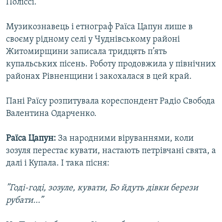
Поліссі.
Музикознавець і етнограф Раїса Цапун лише в
своєму рідному селі у Чуднівському районі
Житомирщини записала тридцять п’ять
купальських пісень. Роботу продовжила у північних
районах Рівненщини і закохалася в цей край.
Пані Раїсу розпитувала кореспондент Радіо Свобода
Валентина Одарченко.
Раїса Цапун:
За народними віруваннями, коли
зозуля перестає кувати, настають петрівчані свята, а
далі і Купала. І така пісня:
”Годі-годі, зозуле, кувати, Бо йдуть дівки берези
рубати…”