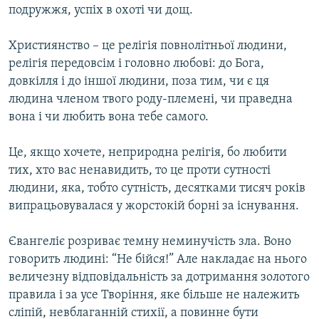
подружжя, успіх в охоті чи дощ.
Християнство – це релігія повнолітньої людини,
релігія передовсім і головно любові: до Бога,
довкілля і до іншої людини, поза тим, чи є ця
людина членом твого роду-племені, чи праведна
вона і чи любить вона тебе самого.
Це, якщо хочете, неприродна релігія, бо любити
тих, хто вас ненавидить, то це проти сутності
людини, яка, тобто сутність, десятками тисяч років
випрацьовувалася у жорстокій борні за існування.
Євангеліє розриває темну неминучість зла. Воно
говорить людині: “Не бійся!” Але накладає на нього
величезну відповідальність за дотримання золотого
правила і за усе Творіння, яке більше не належить
сліпій, невблаганній стихії, а повинне бути