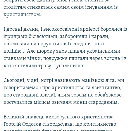
збирати свою данину, знов і знов, століття за
МУЛЬТИМЕДІА
століттям стикається самим своїм існуванням із
християнством.
ФОТО
СПЕЦПРОЄКТИ
І древні дячки, і високоосвічені архієреї боролися із
ігрищами бісівськими, забороняли і карали,
ПОДКАСТИ
накликали на порушників Господній гнів і
поліцію... Але щороку знов пливли українськими
КРИМ РЕАЛІЇ
ставками вінки, подружжя плигали через вогонь і в
РУС
хатах стелили траву-купальницю.
УКР
Сьогодні, у дні, котрі називають маківкою літа, ми
КТАТ
говоритимемо і про християнство та язичництво, і
про стародавні звичаї, яким зовсім не обов’язково
ДОЛУЧАЙСЯ!
поступатися місцем звичаям менш стародавнім.
Великий знавець києворуського християнства
Георгій Федотов стверджував, що християнство