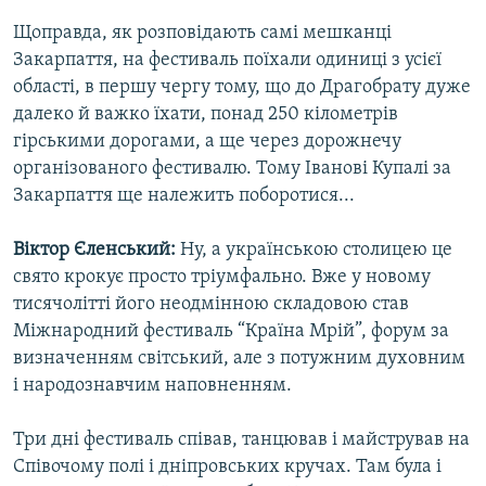
Щоправда, як розповідають самі мешканці
Закарпаття, на фестиваль поїхали одиниці з усієї
області, в першу чергу тому, що до Драгобрату дуже
далеко й важко їхати, понад 250 кілометрів
гірськими дорогами, а ще через дорожнечу
організованого фестивалю. Тому Іванові Купалі за
Закарпаття ще належить поборотися...
Віктор Єленський:
Ну, а українською столицею це
свято крокує просто тріумфально. Вже у новому
тисячолітті його неодмінною складовою став
Міжнародний фестиваль “Країна Мрій”, форум за
визначенням світський, але з потужним духовним
і народознавчим наповненням.
Три дні фестиваль співав, танцював і майстрував на
Співочому полі і дніпровських кручах. Там була і