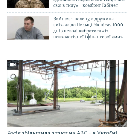
свої в тилу» – комбриг Габінет
Вийшов з полону, а дружина
виїхала до Польщі. Як після 1000
днів неволі вибратися «із
психологічної і фінансової ями»
Росія збільшила атаки на АЗС – в Україні