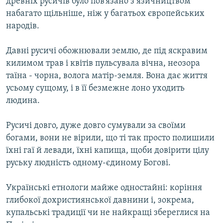
древніх русичів було пов’язано з язичництвом
Усі сайти RFE/RL
набагато щільніше, ніж у багатьох європейських
народів.
Давні русичі обожнювали землю, де під яскравим
килимом трав і квітів пульсувала вічна, неозора
таїна - чорна, волога матір-земля. Вона дає життя
усьому сущому, і в її безмежне лоно уходить
людина.
Русичі довго, дуже довго сумували за своїми
богами, вони не вірили, що ті так просто полишили
їхні гаї й левади, їхні капища, щоби довірити цілу
руську людність одному-єдиному Богові.
Українські етнологи майже одностайні: коріння
глибокої дохристиянської давнини і, зокрема,
купальські традиції чи не найкращі збереглися на