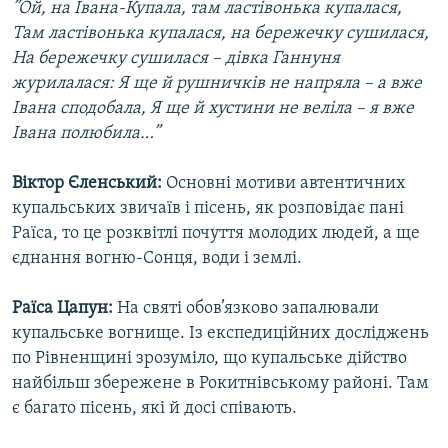
”Ой, на Івана-Купала, там ластівонька купалася,
Там ластівонька купалася, на бережечку сушилася,
На бережечку сушилася – дівка Ганнуня
журилалася: Я ще й рушничків не напряла – а вже
Івана сподобала, Я ще й хустини не веліла – я вже
Івана полюбила…”
Віктор Єленський:
Основні мотиви автентичних
купальських звичаїв і пісень, як розповідає пані
Раїса, то це розквітлі почуття молодих людей, а ще
єднання вогню-Сонця, води і землі.
Раїса Цапун:
На святі обов’язково запалювали
купальське вогнище. Із експедиційних досліджень
по Рівненщині зрозуміло, що купальське дійство
найбільш збережене в Рокитнівському районі. Там
є багато пісень, які й досі співають.