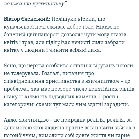
возьми цю хустиноньку”.
Віктор Єленський:
Поліщуки вірили, що
купальської ночі оживає добро і зло. Ніким не
бачений цвіт папороті дозволяє чути мову птахів,
квітів і трав, але підігріває нечисті сили забрати
квітку у людини і чинити всілякі лиха.
Ясно, що церква особливо останніх вірувань ніколи
не толерувала. Взагалі, питання про
співвідношення християнства з язичництвом – це
проблема, яка має неозоре число понятійних рівнів
і таку ж кількість підводних каменів. Прості і
категоричні схеми тут мало чим здатні зарадити.
Адже язичництво – це природна релігія, релігія, за
допомогою якої людина прагне встановити зв’язок з
потойбіччям, вимолити собі довге життя чи гарне