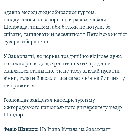
Здавна молоді люди збиралися гуртом,
навідувалися на вечорниці й разом співали.
Щоправда, тишком, аби батьки не почули, бо
співати, танцювати й веселитися в Петрівський піст
суворо заборонено.
У Закарпатті, де церква традиційно відіграє дуже
поважно роль, до дохристиянських традицій
ставляться стримано. Чи не тому звичай пускати
вінки, гуляти й веселитися саме в ніч на 7 липня тут
не прижився.
Розповідає завідувач кафедри туризму
Ужгородського національного університету Федір
Шандор.
Федір Шандор:
На Івана Купала на Закарпатті