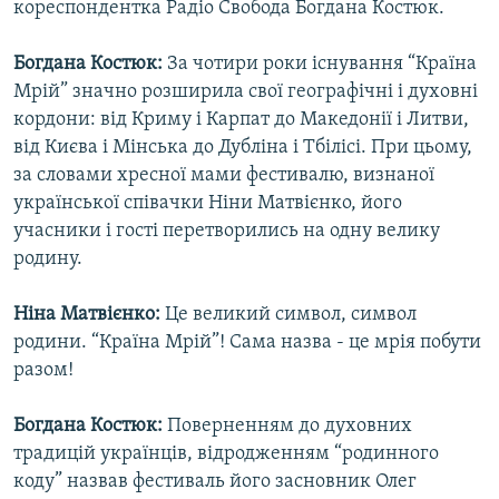
кореспондентка Радіо Свобода Богдана Костюк.
Богдана Костюк:
За чотири роки існування “Країна
Мрій” значно розширила свої географічні і духовні
кордони: від Криму і Карпат до Македонії і Литви,
від Києва і Мінська до Дубліна і Тбілісі. При цьому,
за словами хресної мами фестивалю, визнаної
української співачки Ніни Матвієнко, його
учасники і гості перетворились на одну велику
родину.
Ніна Матвієнко:
Це великий символ, символ
родини. “Країна Мрій”! Сама назва - це мрія побути
разом!
Богдана Костюк:
Поверненням до духовних
традицій українців, відродженням “родинного
коду” назвав фестиваль його засновник Олег