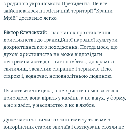
з родиною українського Президента. Це все
здійснювалося на містичній території “Країни
Мрій” достатньо легко.
Віктор Єленський:
І наостанок про ставлення
християнства до традиційної народної культури
дохристиянського походження. Погодьмося, що
духові християнства не може відповідати
нестримна лють до книг і пам’яток, до храмів і
святилищ, зведених старанно і терпляче тією,
старою і, водночас, неповнолітньою людиною.
Ця лють язичницька, а не християнська за своєю
природою, вона вірить у камінь, а не в дух, у форму,
а не в зміст, у насильство, а не в любов.
Дуже часто за цими захланними зусиллями з
викорінення старих звичаїв і святкувань стояли не