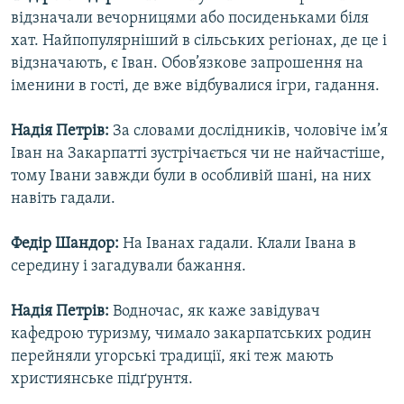
відзначали вечорницями або посиденьками біля
хат. Найпопулярніший в сільських регіонах, де це і
відзначають, є Іван. Обов’язкове запрошення на
іменини в гості, де вже відбувалися ігри, гадання.
Надія Петрів:
За словами дослідників, чоловіче ім’я
Іван на Закарпатті зустрічається чи не найчастіше,
тому Івани завжди були в особливій шані, на них
навіть гадали.
Федір Шандор:
На Іванах гадали. Клали Івана в
середину і загадували бажання.
Надія Петрів:
Водночас, як каже завідувач
кафедрою туризму, чимало закарпатських родин
перейняли угорські традиції, які теж мають
християнське підґрунтя.