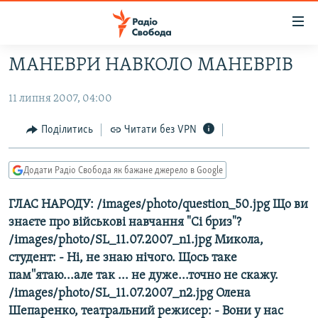
Доступність
посилання
Перейти
МАНЕВРИ НАВКОЛО МАНЕВРІВ
до
РАДІО СВОБОДА – 70 РОКІВ
основного
11 липня 2007, 04:00
ВСЕ ЗА ДОБУ
матеріалу
СТАТТІ
Перейти
Поділитись
Читати без VPN
до
ВІЙНА
ПОЛІТИКА
основної
Додати Радіо Свобода як бажане джерело в Google
РОСІЙСЬКА «ФІЛЬТРАЦІЯ»
ЕКОНОМІКА
навігації
Перейти
ДОНБАС.РЕАЛІЇ
ГЛАС НАРОДУ: /images/photo/question_50.jpg Що ви
СУСПІЛЬСТВО
до
знаєте про військові навчання "Сі бриз"?
КРИМ.РЕАЛІЇ
КУЛЬТУРА
пошуку
/images/photo/SL_11.07.2007_n1.jpg Микола,
ТИ ЯК?
СПОРТ
студент: - Ні, не знаю нічого. Щось таке
пам''ятаю...але так ... не дуже...точно не скажу.
СХЕМИ
УКРАЇНА
/images/photo/SL_11.07.2007_n2.jpg Олена
КИТАЙ.ВИКЛИКИ
СВІТ
Шепаренко, театральний режисер: - Вони у нас