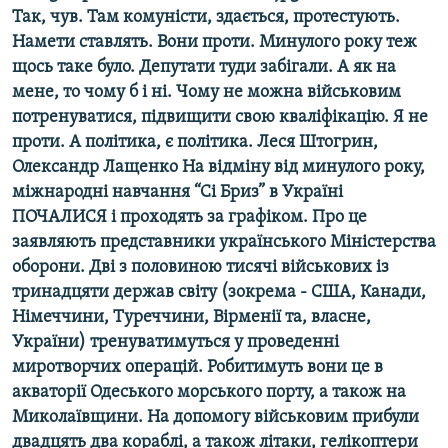
Так, чув. Там комуністи, здається, протестують.
Усі сайти RFE/RL
Намети ставлять. Вони проти. Минулого року теж
щось таке було. Депутати туди забігали. А як на
мене, то чому б і ні. Чому не можна військовим
потренуватися, підвищити свою кваліфікацію. Я не
проти. А політика, є політика. Леся Штогрин,
Олександр Лащенко На відміну від минулого року,
міжнародні навчання “Сі Бриз” в Україні
ПОЧАЛИСЯ і проходять за графіком. Про це
заявляють представники українського Міністерства
оборони. Дві з половиною тисячі військових із
тринадцяти держав світу (зокрема - США, Канади,
Німеччини, Туреччини, Вірменії та, власне,
України) тренуватимуться у проведенні
миротворчих операцій. Робитимуть вони це в
акваторії Одеського морського порту, а також на
Миколаївщини. На допомогу військовим прибули
двадцять два кораблі, а також літаки, гелікоптери