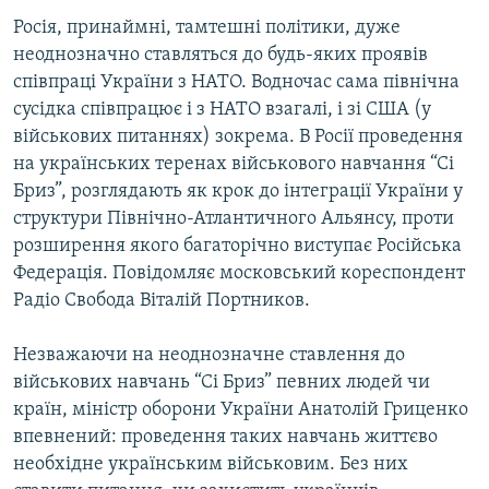
Росія, принаймні, тамтешні політики, дуже
неоднозначно ставляться до будь-яких проявів
співпраці України з НАТО. Водночас сама північна
сусідка співпрацює і з НАТО взагалі, і зі США (у
військових питаннях) зокрема. В Росії проведення
на українських теренах військового навчання “Сі
Бриз”, розглядають як крок до інтеграції України у
структури Північно-Атлантичного Альянсу, проти
розширення якого багаторічно виступає Російська
Федерація. Повідомляє московський кореспондент
Радіо Свобода Віталій Портников.
Незважаючи на неоднозначне ставлення до
військових навчань “Сі Бриз” певних людей чи
країн, міністр оборони України Анатолій Гриценко
впевнений: проведення таких навчань життєво
необхідне українським військовим. Без них