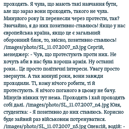
проходять. Я чула, що мають такі навчання бути,
МУЛЬТИМЕДІА
але що зараз вони проходять, такого не чула.
ФОТО
Минулого року їх перенесли через протести, так?
Звичайно, я до них позитивно ставлюсь! Якщо у нас
СПЕЦПРОЄКТИ
європейська країна, якщо це є загальний
ПОДКАСТИ
оборонний блок, то, звісно, позитивно ставлюсь!
/images/photo/SL_11.07.2007_n3.jpg Сергій,
КРИМ РЕАЛІЇ
менеджер: - Чув, що протестують проти них. Не
РУС
хочуть аби в нас була хороша армія. Ну останні
роки.. Це просто політичні інтереси. Увагу просто
УКР
звернути. А так минулі роки, вони завжди
КТАТ
проходили. Ті, кому нічого робити, ті й
протестують. Я нічого поганого в цьому не бачу.
ДОЛУЧАЙСЯ!
Мінусів ніяких тут нема. Проходять і хай проходять
собі далі. /images/photo/SL_11.07.2007_n4.jpg Юля,
студентка: - Я позитивно до них ставлюсь. Корисно
буде зайвий раз військовим потренуватися.
/images/photo/SL_11.07.2007_n5.jpg Олексій, водій: -