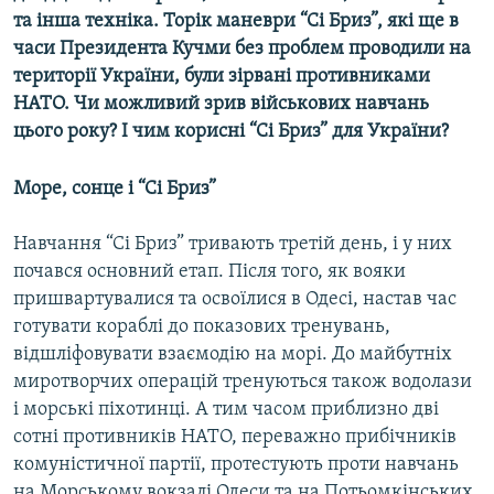
та інша техніка. Торік маневри “Сі Бриз”, які ще в
часи Президента Кучми без проблем проводили на
території України, були зірвані противниками
НАТО. Чи можливий зрив військових навчань
цього року? І чим корисні “Сі Бриз” для України?
Море, сонце і “Сі Бриз”
Навчання “Сі Бриз” тривають третій день, і у них
почався основний етап. Після того, як вояки
пришвартувалися та освоїлися в Одесі, настав час
готувати кораблі до показових тренувань,
відшліфовувати взаємодію на морі. До майбутніх
миротворчих операцій тренуються також водолази
і морські піхотинці. А тим часом приблизно дві
сотні противників НАТО, переважно прибічників
комуністичної партії, протестують проти навчань
на Морському вокзалі Одеси та на Потьомкiнських