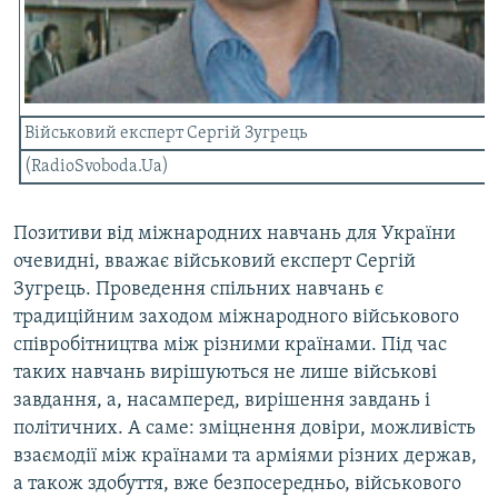
Військовий експерт Сергій Зугрець
(RadioSvoboda.Ua)
Позитиви від міжнародних навчань для України
очевидні, вважає військовий експерт Сергій
Зугрець. Проведення спільних навчань є
традиційним заходом міжнародного військового
співробітництва між різними країнами. Під час
таких навчань вирішуються не лише військові
завдання, а, насамперед, вирішення завдань і
політичних. А саме: зміцнення довіри, можливість
взаємодії між країнами та арміями різних держав,
а також здобуття, вже безпосередньо, військового