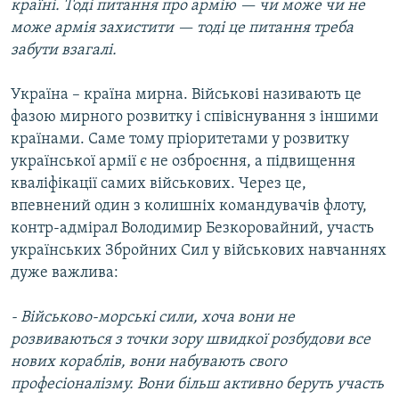
країні. Тоді питання про армію — чи може чи не
може армія захистити — тоді це питання треба
забути взагалі.
Україна – країна мирна. Військові називають це
фазою мирного розвитку і співіснування з іншими
країнами. Саме тому пріоритетами у розвитку
української армії є не озброєння, а підвищення
кваліфікації самих військових. Через це,
впевнений один з колишніх командувачів флоту,
контр-адмірал Володимир Безкоровайний, участь
українських Збройних Сил у військових навчаннях
дуже важлива:
- Військово-морські сили, хоча вони не
розвиваються з точки зору швидкої розбудови все
нових кораблів, вони набувають свого
професіоналізму. Вони більш активно беруть участь