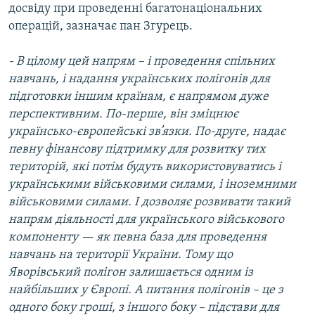
досвіду при проведенні багатонаціональних
операцій, зазначає пан Згурець.
- В цілому цей напрям – і проведення спільних
навчань, і надання українських полігонів для
підготовки іншим країнам, є напрямом дуже
перспективним. По-перше, він зміцнює
українсько-європейські зв’язки. По-друге, надає
певну фінансову підтримку для розвитку тих
територій, які потім будуть використовуватись і
українськими військовими силами, і іноземними
військовими силами. І дозволяє розвивати такий
напрям діяльності для українського військового
компоненту — як певна база для проведення
навчань на території України. Тому що
Яворівський полігон залишається одним із
найбільших у Європі. А питання полігонів – це з
одного боку гроші, з іншого боку – підстави для