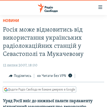
Доступність
посилання
Перейти
НОВИНИ
до
РАДІО СВОБОДА – 70 РОКІВ
Росія може відмовитись від
основного
ВСЕ ЗА ДОБУ
матеріалу
використання українських
СТАТТІ
Перейти
радіолокаційних станцій у
до
ВІЙНА
ПОЛІТИКА
Севастополі та Мукачевому
основної
РОСІЙСЬКА «ФІЛЬТРАЦІЯ»
ЕКОНОМІКА
навігації
12 липня 2007, 18:00
Перейти
ДОНБАС.РЕАЛІЇ
СУСПІЛЬСТВО
до
Поділитись
Читати без VPN
КРИМ.РЕАЛІЇ
КУЛЬТУРА
пошуку
ТИ ЯК?
СПОРТ
Додати Радіо Свобода як бажане джерело в Google
СХЕМИ
УКРАЇНА
Уряд Росії вніс до нижньої палати парламенту
КИТАЙ.ВИКЛИКИ
СВІТ