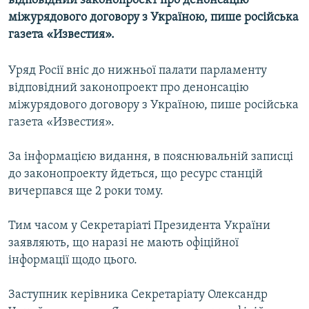
відповідний законопроект про денонсацію
МУЛЬТИМЕДІА
міжурядового договору з Україною, пише російська
газета «Известия».
ФОТО
СПЕЦПРОЄКТИ
Уряд Росії вніс до нижньої палати парламенту
ПОДКАСТИ
відповідний законопроект про денонсацію
міжурядового договору з Україною, пише російська
газета «Известия».
КРИМ РЕАЛІЇ
РУС
За інформацією видання, в пояснювальній записці
УКР
до законопроекту йдеться, що ресурс станцій
вичерпався ще 2 роки тому.
КТАТ
Тим часом у Секретаріаті Президента України
ДОЛУЧАЙСЯ!
заявляють, що наразі не мають офіційної
інформації щодо цього.
Заступник керівника Секретаріату Олександр