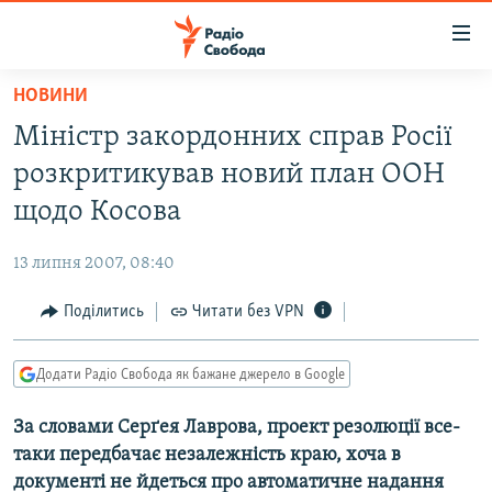
Доступність
посилання
Перейти
НОВИНИ
до
РАДІО СВОБОДА – 70 РОКІВ
Міністр закордонних справ Росії
основного
ВСЕ ЗА ДОБУ
матеріалу
розкритикував новий план ООН
СТАТТІ
Перейти
щодо Косова
до
ВІЙНА
ПОЛІТИКА
основної
13 липня 2007, 08:40
РОСІЙСЬКА «ФІЛЬТРАЦІЯ»
ЕКОНОМІКА
навігації
Перейти
Поділитись
Читати без VPN
ДОНБАС.РЕАЛІЇ
СУСПІЛЬСТВО
до
КРИМ.РЕАЛІЇ
КУЛЬТУРА
пошуку
Додати Радіо Свобода як бажане джерело в Google
ТИ ЯК?
СПОРТ
За словами Серґея Лаврова, проект резолюції все-
СХЕМИ
УКРАЇНА
таки передбачає незалежність краю, хоча в
ПРИАЗОВ’Я
СВІТ
документі не йдеться про автоматичне надання