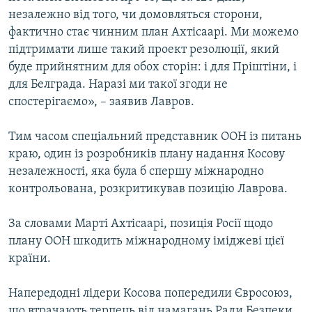
незалежно від того, чи домовляться сторони,
фактично стає чинним план Ахтісаарі. Ми можемо
Усі сайти RFE/RL
підтримати лише такий проект резолюції, який
буде прийнятним для обох сторін: і для Пріштіни, і
для Белграда. Наразі ми такої згоди не
спостерігаємо», – заявив Лавров.
Тим часом спеціальний представник ООН із питань
краю, один із розробників плану надання Косову
незалежності, яка була б спершу міжнародно
контрольована, розкритикував позицію Лаврова.
За словами Марті Ахтісаарі, позиція Росії щодо
плану ООН шкодить міжнародному іміджеві цієї
країни.
Напередодні лідери Косова попередили Євросоюз,
що втрачають терпець від намагань Ради Безпеки