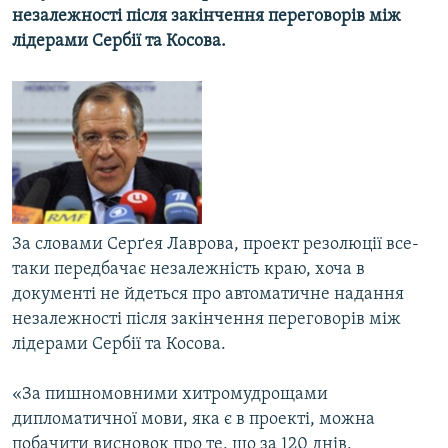
незалежності після закінчення переговорів між
КИТАЙ.ВИКЛИКИ
лідерами Сербії та Косова.
МУЛЬТИМЕДІА
ФОТО
СПЕЦПРОЄКТИ
ПОДКАСТИ
КРИМ РЕАЛІЇ
РУС
За словами Серґея Лаврова, проект резолюції все-
таки передбачає незалежність краю, хоча в
УКР
документі не йдеться про автоматичне надання
КТАТ
незалежності після закінчення переговорів між
лідерами Сербії та Косова.
ДОЛУЧАЙСЯ!
«За пишномовними хитромудрощами
дипломатичної мови, яка є в проекті, можна
побачити висновок про те, що за 120 днів,