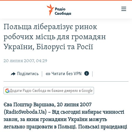
Доступність
посилання
Перейти
Польща лібералізує ринок
до
РАДІО СВОБОДА – 70 РОКІВ
робочих місць для громадян
основного
ВСЕ ЗА ДОБУ
матеріалу
України, Білорусі та Росії
СТАТТІ
Перейти
до
20 липня 2007, 04:29
ВІЙНА
ПОЛІТИКА
основної
РОСІЙСЬКА «ФІЛЬТРАЦІЯ»
Поділитись
Читати без VPN
ЕКОНОМІКА
навігації
Перейти
ДОНБАС.РЕАЛІЇ
СУСПІЛЬСТВО
до
Додати Радіо Свобода як бажане джерело в Google
КРИМ.РЕАЛІЇ
КУЛЬТУРА
пошуку
Єва Поштар Варшава, 20 липня 2007
ТИ ЯК?
СПОРТ
(RadioSvoboda.Ua) – Від сьогодні набирає чинності
СХЕМИ
УКРАЇНА
закон, за яким громадяни України можуть
КИТАЙ.ВИКЛИКИ
легально працювати в Польщі. Польські працедавці
СВІТ