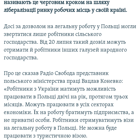
називають це черговим кроком на шляху
МУЛЬТИМЕДІА
лібералізації ринку робочих місць у своїй країні.
ФОТО
Досі за дозволом на легальну роботу у Польщі могли
СПЕЦПРОЄКТИ
звертатися лише робітники сільського
ПОДКАСТИ
господарства. Від 20 липня такий дозвіл можуть
отримати й робітники інших галузей народного
КРИМ РЕАЛІЇ
господарства.
РУС
Про це сказав Радіо Свобода представник
УКР
польського міністерства праці Вацлав Коневко:
КТАТ
«Робітники з України матимуть можливість
працювати в Польщі двічі на рік, протягом трьох
ДОЛУЧАЙСЯ!
місяців. Можуть працювати в усіх секторах
економіки. Ïх на роботу братимуть підприємства, а
не приватні особи. Робітники отримуватимуть візи
на легальну роботу в Польщі. Не можна буде
працювати з туристичною візою.