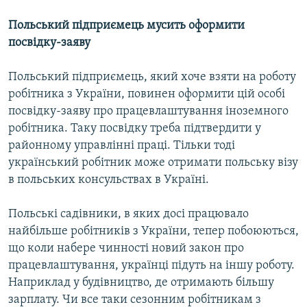
Усі сайти RFE/RL
Польський підприємець мусить оформити
посвідку-заяву
Польський підприємець, який хоче взяти на роботу
робітника з України, повинен оформити цій особі
посвідку-заяву про працевлаштування іноземного
робітника. Таку посвідку треба підтвердити у
районному управлінні праці. Тільки тоді
український робітник може отримати польську візу
в польських консульствах в Україні.
Польські садівники, в яких досі працювало
найбільше робітників з України, тепер побоюються,
що коли набере чинності новий закон про
працевлаштування, українці підуть на іншу роботу.
Наприклад у будівництво, де отримають більшу
зарплату. Чи все таки сезонним робітникам з