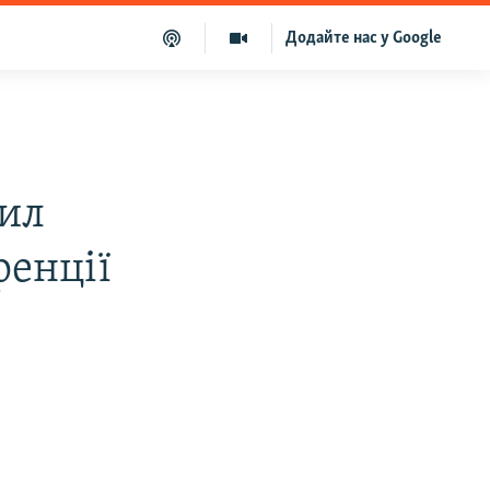
Додайте нас у Google
сил
ренції