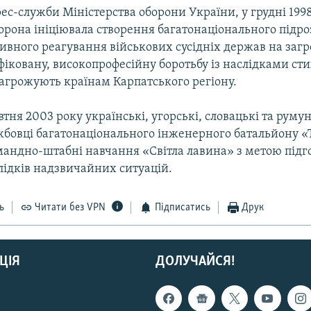
ес-служби Міністерства оборони України, у грудні 199
орона ініціювала створення багатонаціонального підро
ивного реагування військових сусідніх держав на загр
фіковану, високопрофесійну боротьбу із наслідками ст
загрожують країнам Карпатського регіону.
тня 2003 року українські, угорські, словацькі та румун
жбовці багатонаціонального інженерного батальйону «
мандно-штабні навчання «Світла лавина» з метою підг
слідків надзвичайних ситуацій.
ь
Читати без VPN
Підписатись
Друк
ЦІЯ
ДОЛУЧАЙСЯ!