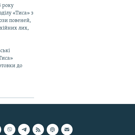
8 року
зділу «Тиса» з
ози повеней,
ихійних лих,
ські
Тиса»
отовки до