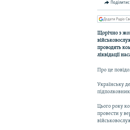
КИТАЙ.ВИКЛИКИ
Поділитис
МУЛЬТИМЕДІА
Додати Радіо Св
ФОТО
СПЕЦПРОЄКТИ
Щорічно з жов
військовослу
ПОДКАСТИ
проводять ко
ліквідації на
Про це повід
Українську д
підполковник
Цього року к
провести у ве
військовослуж