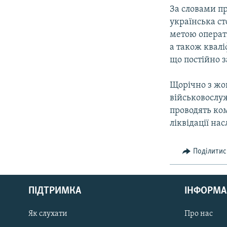
За словами пр
українська ст
метою операт
а також квалі
що постійно 
Щорічно з жов
військовослу
проводять ко
ліквідації на
Поділитис
КРИМ РЕАЛІЇ
РУС
ПІДТРИМКА
ІНФОРМА
УКР
КТАТ
Як слухати
Про нас