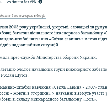
ь
Читати без VPN
обода як бажане джерело в Google
тня 2003 року українські, угорські, словацькі та румун
жбовці багатонаціонального інженерного батальйону «
мандно-штабні навчання «Світла лавина» з метою підг
слідків надзвичайних ситуацій.
омила прес-служби Міністерства оборони України.
елегацію очолює начальник групи інженерного забезп
 Руслан Шутов.
омандно-штабне навчання «Світла Лавина – 2007» пла
ресні – жовтні в Угорщині. У навчанні візьмуть участь 
бовці зі складу міжнародного батальйону «Тиса».