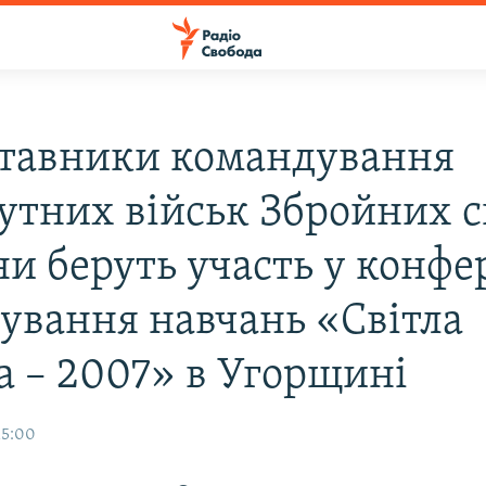
тавники командування
утних військ Збройних 
ни беруть участь у конфе
нування навчань «Світла
а – 2007» в Угорщині
15:00