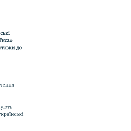
ські
Тиса»
отовки до
ечення
нують
українські