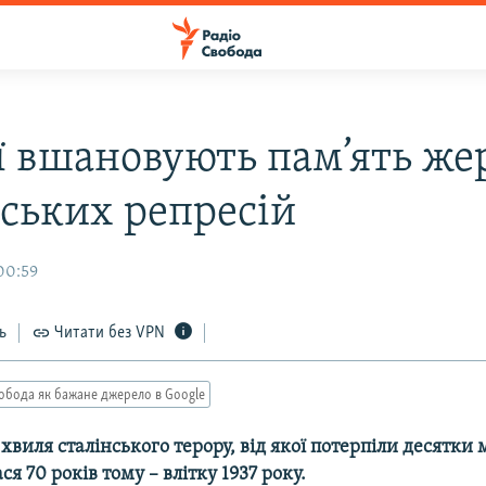
ії вшановують пам’ять же
нських репресій
00:59
ь
Читати без VPN
обода як бажане джерело в Google
виля сталінського терору, від якої потерпіли десятки 
я 70 років тому – влітку 1937 року.