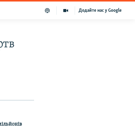
Додайте нас у Google
ртв
мільйонів