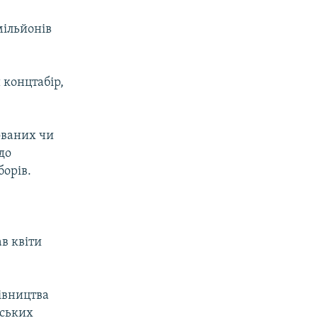
мільйонів
 концтабір,
ованих чи
до
борів.
в квіти
івництва
нських