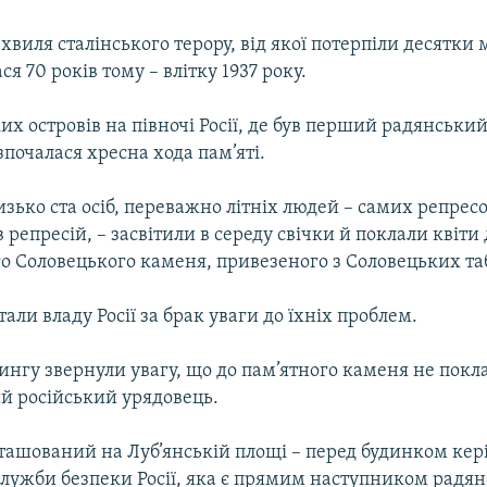
виля сталінського терору, від якої потерпіли десятки 
я 70 років тому – влітку 1937 року.
их островів на півночі Росії, де був перший радянський
почалася хресна хода пам’яті.
изько ста осіб, переважно літніх людей – самих репрес
 репресій, – засвітили в середу свічки й поклали квіти 
о Соловецького каменя, привезеного з Соловецьких та
али владу Росії за брак уваги до їхніх проблем.
нгу звернули увагу, що до пам’ятного каменя не покла
й російський урядовець.
ташований на Луб’янській площі – перед будинком кер
служби безпеки Росії, яка є прямим наступником радя