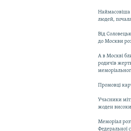
МУЛЬТИМЕДІА
ФОТО
Наймасовіша х
людей, почалас
СПЕЦПРОЄКТИ
ПОДКАСТИ
Від Соловецьк
до Москви роз
А в Москві бл
родичів жертв
меморіальног
Промовці карт
Учасники міти
жоден високи
Меморіал роз
Федеральної 