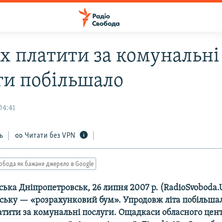
х платити за комунальні
ги побільшало
04:41
ь
Читати без VPN
обода як бажане джерело в Google
ька Дніпропетровськ, 26 липня 2007 р. (RadioSvoboda.U
ську — «розрахунковий бум». Упродовж літа побільшал
атити за комунальні послуги. Ощадкаси обласного цен