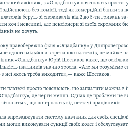
о такий ажіотаж, в «Ощадбанку» пояснюють просто: 
ї здійснюють без комісії, тоді як комерційні банки за
латежів беруть зі споживачів від 2 до 5-ти гривань за
ти хоч і невеликі, але пенсіонери зі своїх скромних б
банків не хочуть.
вроку правобережна філія «Ощадбанку» у Дніпропетров
ьше одного мільйона з третиною платежів, це майже на
ерівник «Ощадбанку» Юрій Шестаков каже, що оскільки
ількість платників значно зросла. «Але ми розуміємо с
 з неї якось треба виходити»,— каже Шестаков.
ти платежі просто пояснюють, що заплатити можна в 
«Ощадбанку», де черги менші. Однак це проблеми не в
зізнаються, що потерпають від нестачі працівників.
ла впроваджувати систему навчання для своїх спеціалі
ни могли виконувати функції своїх колег і обслуговува