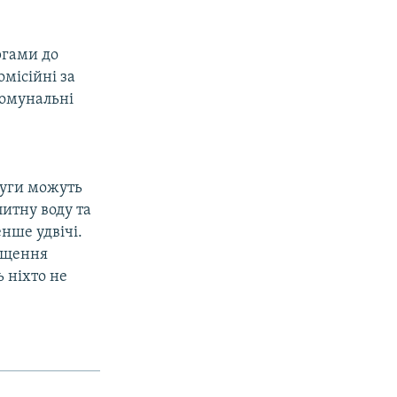
ргами до
місійні за
комунальні
луги можуть
питну воду та
нше удвічі.
ищення
 ніхто не