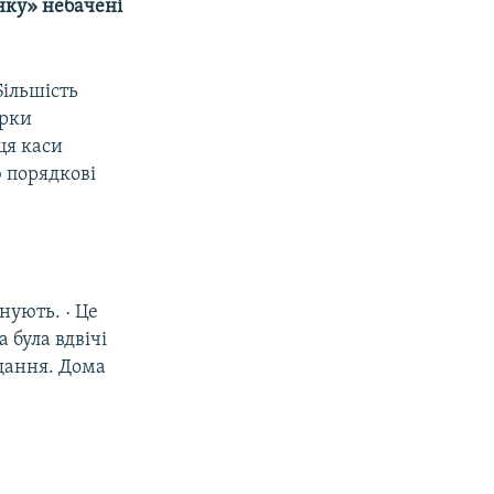
нку» небачені
Більшість
ерки
ця каси
ю порядкові
нують. · Це
 була вдвічі
ущання. Дома
.