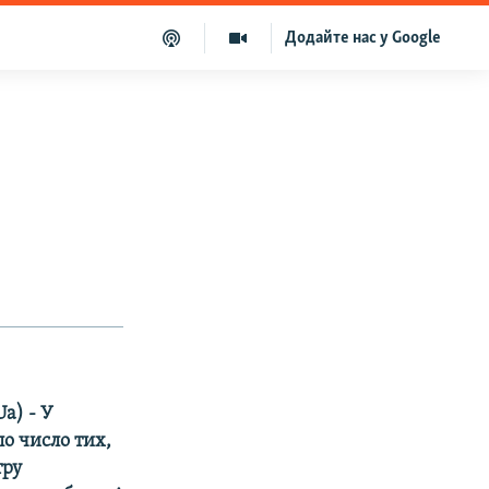
Додайте нас у Google
a) - У
о число тих,
тру