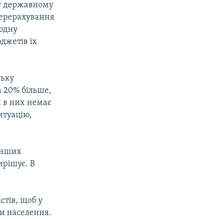
у державному
 перерахування
 одну
юджетів їх
ську
 20% більше,
 в них немає
итуацію,
інших
ирішує. В
стів, щоб у
ти населення.