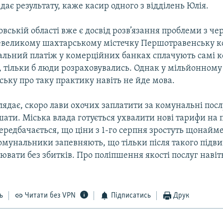
 дає результату, каже касир одного з відділень Юлія.
вській області вже є досвід розв’язання проблеми з че
евеликому шахтарському містечку Першотравенську ко
льний платіж у комерційних банках сплачують самі 
, тільки б люди розраховувались. Однак у мільйонному
ьку про таку практику навіть не йде мова.
глядає, скоро лави охочих заплатити за комунальні пос
ати. Міська влада готується ухвалити нові тарифи на 
ередбачається, що ціни з 1-го серпня зростуть щонайме
мунальники запевняють, що тільки після такого підв
вати без збитків. Про поліпшення якості послуг навіть
ь
Читати без VPN
Підписатись
Друк