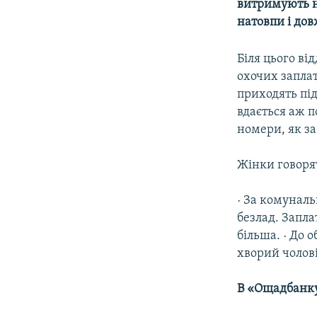
МУЛЬТИМЕДІА
витримують н
натовпи і дов
ФОТО
СПЕЦПРОЄКТИ
Біля цього ві
охочих заплат
ПОДКАСТИ
приходять під
вдається аж п
номери, як за
Жінки говоря
· За комуналь
безлад. Запла
більша. · До 
хворий чолові
В «Ощадбанку»