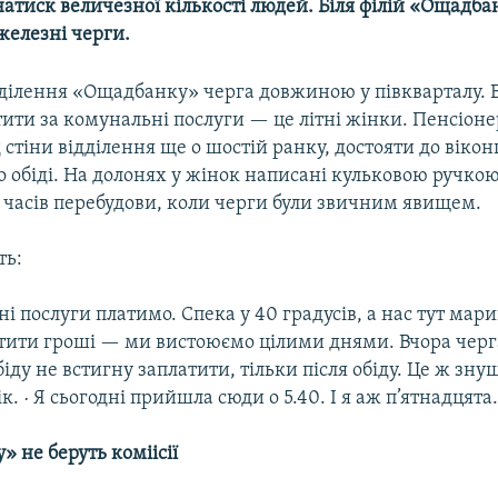
атиск величезної кількості людей. Біля філій «Ощадба
железні черги.
дділення «Ощадбанку» черга довжиною у півкварталу. 
ити за комунальні послуги — це літні жінки. Пенсіон
 стіни відділення ще о шостій ранку, достояти до вікон
о обіді. На долонях у жінок написані кульковою ручко
 часів перебудови, коли черги були звичним явищем.
ть:
ні послуги платимо. Спека у 40 градусів, а нас тут мари
тити гроші — ми вистоюємо цілими днями. Вчора черга
обіду не встигну заплатити, тільки після обіду. Це ж зн
к. · Я сьогодні прийшла сюди о 5.40. І я аж п’ятнадцята
 не беруть коміісії