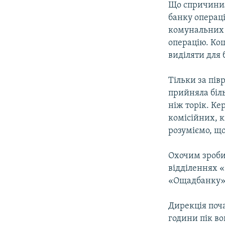
Що спричинил
банку операці
комунальних п
операцію. Кош
виділяти для 
Тільки за пі
прийняла біл
ніж торік. К
комісійних, к
розуміємо, що
Охочим зроби
відділеннях 
«Ощадбанку» 
Дирекція поча
години пік во