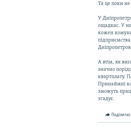
Та це поки не
У Дніпропетро
ощадкас. У н
кожен комуна
підприємства
Дніпропетровс
А втім, як ви
значно порідш
квартплату. П
Принаймні ко
зможуть працю
згадує.
Поділитис