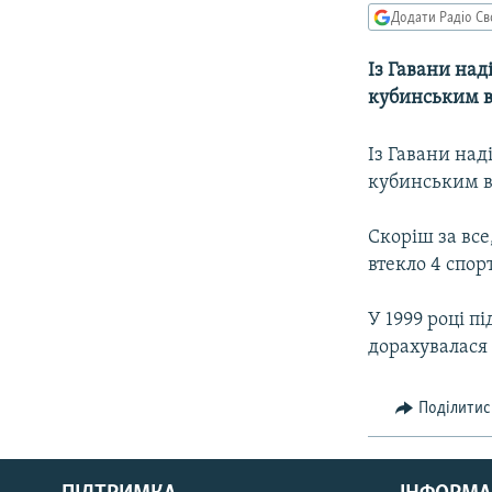
МУЛЬТИМЕДІА
Додати Радіо Св
ФОТО
Із Гавани на
СПЕЦПРОЄКТИ
кубинським в
ПОДКАСТИ
Із Гавани на
кубинським в
Скоріш за все
втекло 4 спор
У 1999 році п
дорахувалася 1
Поділитис
КРИМ РЕАЛІЇ
РУС