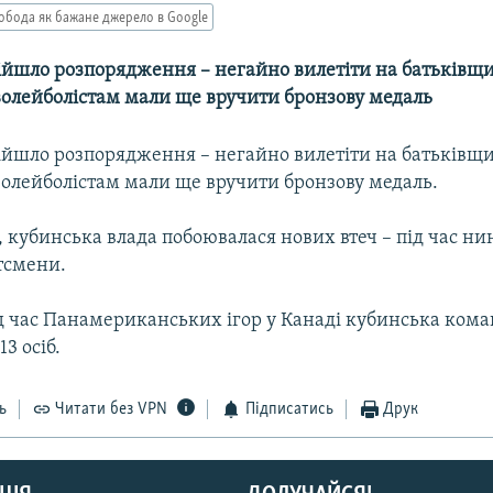
обода як бажане джерело в Google
дійшло розпорядження – негайно вилетіти на батьківщи
олейболістам мали ще вручити бронзову медаль
дійшло розпорядження – негайно вилетіти на батьківщи
олейболістам мали ще вручити бронзову медаль.
, кубинська влада побоювалася нових втеч – під час ни
тсмени.
ід час Панамериканських ігор у Канаді кубинська кома
3 осіб.
ь
Читати без VPN
Підписатись
Друк