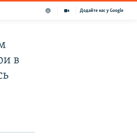
Додайте нас у Google
м
ри в
сь