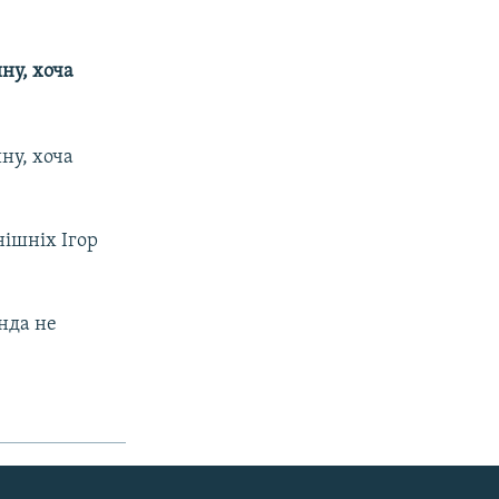
ну, хоча
ну, хоча
нішніх Ігор
нда не