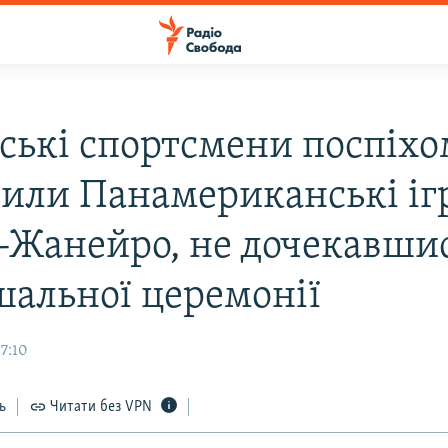
ські спортсмени поспіхо
или Панамериканські іг
е-Жанейро, не дочекавши
шальної церемонії
7:10
ь
Читати без VPN