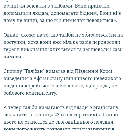
Усі сайти RFE/RL
країні чи воювати з талібами. Вони приїхали
допомагати людям, допомагати бідним, Вони ні в
чому не винні, за що ж з ними так поводитися».
Однак, схоже на те, що таліби не збирається іти на
поступки, хоча вони вже кілька разів переносили
термін виконання їхніх вимог та змінювали і самі
вимоги.
Спершу "Талібан" вимагав від Південної Кореї
виведення з Афганістану нинішнього невеликого
південнокорейського військового, щоправда, не
бойового контингенту.
А тепер таліби вимагають від влади Афганістану
звільнити із в’язниць 23 їхніх соратників. І якщо
цього не станеться до сьогоднішнього полудня,
вони погрожують розпочати страту заручників.