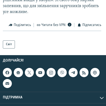
рішенням влади у Кабулі». Зі свого боку Карзай
запевнив, що для звільнення заручників зроблять
усе можливе.
Поділитись
Читати без VPN
Підписатись
Світ
ДОЛУЧАЙСЯ!
ПІДТРИМКА