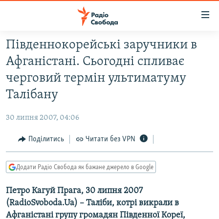
Доступність
посилання
Перейти
Південнокорейські заручники в
до
РАДІО СВОБОДА – 70 РОКІВ
Афганістані. Сьогодні спливає
основного
ВСЕ ЗА ДОБУ
матеріалу
черговий термін ультиматуму
СТАТТІ
Перейти
Талібану
до
ВІЙНА
ПОЛІТИКА
основної
30 липня 2007, 04:06
РОСІЙСЬКА «ФІЛЬТРАЦІЯ»
ЕКОНОМІКА
навігації
Перейти
Поділитись
Читати без VPN
ДОНБАС.РЕАЛІЇ
СУСПІЛЬСТВО
до
КРИМ.РЕАЛІЇ
КУЛЬТУРА
пошуку
Додати Радіо Свобода як бажане джерело в Google
ТИ ЯК?
СПОРТ
Петро Кагуй Прага, 30 липня 2007
СХЕМИ
УКРАЇНА
(RadioSvoboda.Ua) – Таліби, котрі викрали в
КИТАЙ.ВИКЛИКИ
СВІТ
Афганістані групу громадян Південної Кореї,