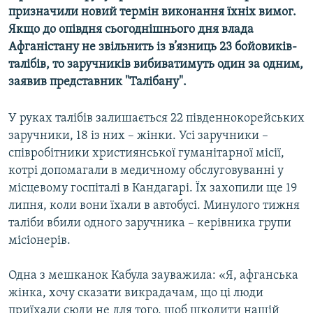
призначили новий термін виконання їхніх вимог.
МУЛЬТИМЕДІА
Якщо до опівдня сьогоднішнього дня влада
ФОТО
Афганістану не звільнить із в’язниць 23 бойовиків-
СПЕЦПРОЄКТИ
талібів, то заручників вибиватимуть один за одним,
заявив представник "Талібану".
ПОДКАСТИ
У руках талібів залишається 22 південнокорейських
КРИМ РЕАЛІЇ
заручники, 18 із них – жінки. Усі заручники –
РУС
співробітники християнської гуманітарної місії,
УКР
котрі допомагали в медичному обслуговуванні у
місцевому госпіталі в Кандагарі. Їх захопили ще 19
КТАТ
липня, коли вони їхали в автобусі. Минулого тижня
таліби вбили одного заручника – керівника групи
ДОЛУЧАЙСЯ!
місіонерів.
Одна з мешканок Кабула зауважила: «Я, афганська
жінка, хочу сказати викрадачам, що ці люди
приїхали сюди не для того, щоб шкодити нашій