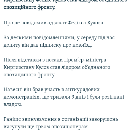
Киргизстану Фелікс Кулов став лідером об’єднаного
МУЛЬТИМЕДІА
опозиційного фронту.
ФОТО
Про це повідомив адвокат Фелікса Кулова.
СПЕЦПРОЄКТИ
ПОДКАСТИ
За деякими повідомленнями, у середу під час
допиту він дав підписку про невиїзд.
КРИМ РЕАЛІЇ
Після відставки з посади Прем’єр-міністра
РУС
Киргизстану Кулов став лідером об’єднаного
УКР
опозиційного фронту.
КТАТ
Навесні він брав участь в антиурядових
демонстраціях, що тривали 9 днів і були розігнані
ДОЛУЧАЙСЯ!
владою.
Раніше звинувачення в організації заворушень
висунули ще трьом опозиціонерам.