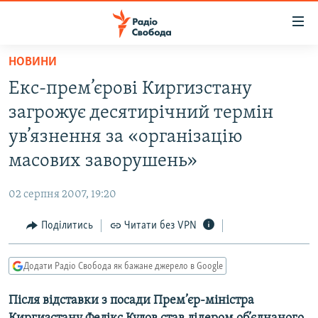
Доступність
посилання
Перейти
НОВИНИ
до
РАДІО СВОБОДА – 70 РОКІВ
Екс-прем’єрові Киргизстану
основного
ВСЕ ЗА ДОБУ
матеріалу
загрожує десятирічний термін
СТАТТІ
Перейти
ув’язнення за «організацію
до
ВІЙНА
ПОЛІТИКА
масових заворушень»
основної
РОСІЙСЬКА «ФІЛЬТРАЦІЯ»
ЕКОНОМІКА
навігації
02 серпня 2007, 19:20
Перейти
ДОНБАС.РЕАЛІЇ
СУСПІЛЬСТВО
до
Поділитись
Читати без VPN
КРИМ.РЕАЛІЇ
КУЛЬТУРА
пошуку
ТИ ЯК?
СПОРТ
Додати Радіо Свобода як бажане джерело в Google
СХЕМИ
УКРАЇНА
Після відставки з посади Прем’єр-міністра
КИТАЙ.ВИКЛИКИ
СВІТ