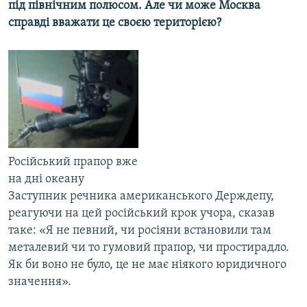
під північним полюсом. Але чи може Москва
МУЛЬТИМЕДІА
справді вважати це своєю територією?
ФОТО
СПЕЦПРОЄКТИ
ПОДКАСТИ
КРИМ РЕАЛІЇ
РУС
Російський прапор вже
УКР
на дні океану
КТАТ
Заступник речника американського Держдепу,
реагуючи на цей російський крок учора, сказав
ДОЛУЧАЙСЯ!
таке: «Я не певний, чи росіяни встановили там
металевий чи то гумовий прапор, чи простирадло.
Як би воно не було, це не має ніякого юридичного
значення».