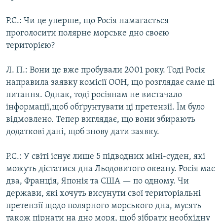
Р.С.: Чи це уперше, що Росія намагається
проголосити полярне морське дно своєю
територією?
Л. П.: Вони це вже пробували 2001 року. Тоді Росія
направила заявку комісії ООН, що розглядає саме ці
питання. Однак, тоді росіянам не вистачало
інформації,щоб обґрунтувати ці претензії. Їм було
відмовлено. Тепер виглядає, що вони збирають
додаткові дані, щоб знову дати заявку.
Р.С.: У світі існує лише 5 підводних міні-суден, які
можуть дістатися дна Льодовитого океану. Росія має
два, Франція, Японія та США — по одному. Чи
держави, які хочуть висунути свої територіальні
претензії щодо полярного морського дна, мусять
також пірнати на дно моря, щоб зібрати необхідну