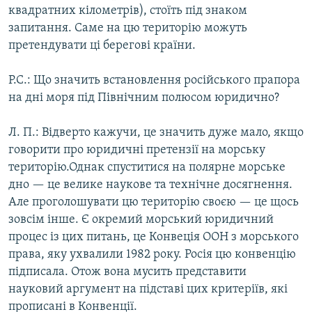
квадратних кілометрів), стоїть під знаком
запитання. Саме на цю територію можуть
претендувати ці берегові країни.
Р.С.: Що значить встановлення російського прапора
на дні моря під Північним полюсом юридично?
Л. П.: Відверто кажучи, це значить дуже мало, якщо
говорити про юридичні претензії на морську
територію.Однак спуститися на полярне морське
дно — це велике наукове та технічне досягнення.
Але проголошувати цю територію своєю — це щось
зовсім інше. Є окремий морський юридичний
процес із цих питань, це Конвеція ООН з морського
права, яку ухвалили 1982 року. Росія цю конвенцію
підписала. Отож вона мусить представити
науковий аргумент на підставі цих критеріїв, які
прописані в Конвенції.