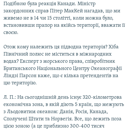
Подібною була реакція Канади. Міністр
Усі сайти RFE/RL
закордонних справ Пітер МакКей нагадав, що ми
живемо не в 14 чи 15 столітті, коли можна було,
встановивши прапор на якійсь території, вважати її
своєю.
Отож кому належить ця підводна територія? Хіба
Північний полюс не міститься в міжнародних
водах? Експерт з морського права, співробітник
Британського Національного Центру Океанографії
Ліндзі Парсон каже, що є кілька претендентів на
цю територію.
Л. П.: На сьогоднішній день існує 320-кілометрова
економічна зона, в якій діють 5 країн, що межують
з Льодовитим океаном: Данія, Росія, Канада,
Сполучені Штати та Норвегія. Все, що лежить поза
цією зоною (а це приблизно 300-400 тисяч