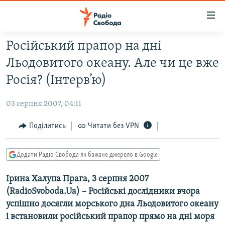
Доступність
посилання
Перейти
Російський прапор на дні
до
РАДІО СВОБОДА – 70 РОКІВ
Льодовитого океану. Але чи це вже
основного
ВСЕ ЗА ДОБУ
матеріалу
Росія? (Інтерв’ю)
СТАТТІ
Перейти
до
03 серпня 2007, 04:11
ВІЙНА
ПОЛІТИКА
основної
РОСІЙСЬКА «ФІЛЬТРАЦІЯ»
Поділитись
Читати без VPN
ЕКОНОМІКА
навігації
Перейти
ДОНБАС.РЕАЛІЇ
СУСПІЛЬСТВО
до
Додати Радіо Свобода як бажане джерело в Google
КРИМ.РЕАЛІЇ
КУЛЬТУРА
пошуку
Ірина Халупа Прага, 3 серпня 2007
ТИ ЯК?
СПОРТ
(RadioSvoboda.Ua) – Російські дослідники вчора
СХЕМИ
УКРАЇНА
успішно досягли морського дна Льодовитого океану
КИТАЙ.ВИКЛИКИ
і встановили російський прапор прямо на дні моря
СВІТ