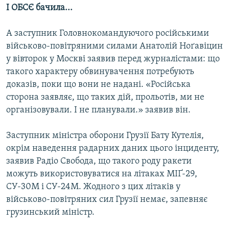
І ОБСЄ бачила...
А заступник Головнокомандуючого російськими
військово-повітряними силами Анатолій Ноґавіцин
у вівторок у Москві заявив перед журналістами: що
такого характеру обвинувачення потребують
доказів, поки що вони не надані. «Російська
сторона заявляє, що таких дій, прольотів, ми не
організовували. І не планували.» заявив він.
Заступник міністра оборони Грузії Бату Кутелія,
окрім наведення радарних даних цього інциденту,
заявив Радіо Свобода, що такого роду ракети
можуть використовуватися на літаках МІҐ-29,
СУ-30М і СУ-24М. Жодного з цих літаків у
військово-повітряних сил Грузії немає, запевняє
грузинський міністр.