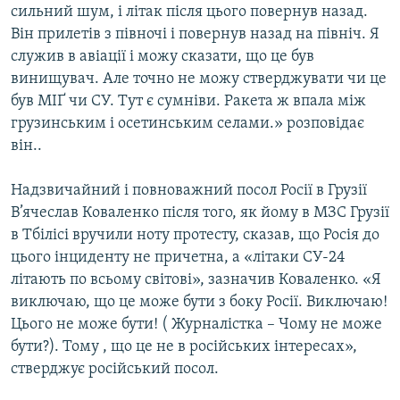
сильний шум, і літак після цього повернув назад.
Він прилетів з півночі і повернув назад на північ. Я
служив в авіації і можу сказати, що це був
винищувач. Але точно не можу стверджувати чи це
був МІҐ чи СУ. Тут є сумніви. Ракета ж впала між
грузинським і осетинським селами.» розповідає
він..
Надзвичайний і повноважний посол Росії в Грузії
В’ячеслав Коваленко після того, як йому в МЗС Грузії
в Тбілісі вручили ноту протесту, сказав, що Росія до
цього інциденту не причетна, а «літаки СУ-24
літають по всьому світові», зазначив Коваленко. «Я
виключаю, що це може бути з боку Росії. Виключаю!
Цього не може бути! ( Журналістка – Чому не може
бути?). Тому , що це не в російських інтересах»,
стверджує російський посол.