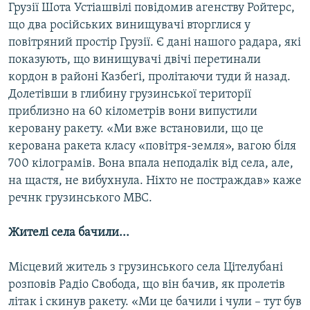
Грузії Шота Устіашвілі повідомив агенству Ройтерс,
Усі сайти RFE/RL
що два російських винищувачі вторглися у
повітряний простір Грузії. Є дані нашого радара, які
показують, що винищувачі двічі перетинали
кордон в районі Казбеґі, пролітаючи туди й назад.
Долетівши в глибину грузинської території
приблизно на 60 кілометрів вони випустили
керовану ракету. «Ми вже встановили, що це
керована ракета класу «повітря-земля», вагою біля
700 кілограмів. Вона впала неподалік від села, але,
на щастя, не вибухнула. Ніхто не постраждав» каже
речнк грузинського МВС.
Жителі села бачили...
Місцевий житель з грузинського села Цітелубані
розповів Радіо Свобода, що він бачив, як пролетів
літак і скинув ракету. «Ми це бачили і чули – тут був