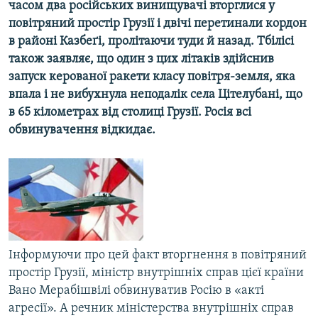
часом два російських винищувачі вторглися у
МУЛЬТИМЕДІА
повітряний простір Грузії і двічі перетинали кордон
ФОТО
в районі Казбеґі, пролітаючи туди й назад. Тбілісі
також заявляє, що один з цих літаків здійснив
СПЕЦПРОЄКТИ
запуск керованої ракети класу повітря-земля, яка
ПОДКАСТИ
впала і не вибухнула неподалік села Цітелубані, що
в 65 кілометрах від столиці Грузії. Росія всі
КРИМ РЕАЛІЇ
обвинувачення відкидає.
РУС
УКР
КТАТ
ДОЛУЧАЙСЯ!
Інформуючи про цей факт вторгнення в повітряний
простір Грузії, міністр внутрішніх справ цієї країни
Вано Мерабішвілі обвинуватив Росію в «акті
агресії». А речник міністерства внутрішніх справ