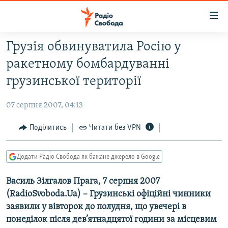
Доступність
посилання
Перейти
Грузія обвинуватила Росію у
до
РАДІО СВОБОДА – 70 РОКІВ
ракетному бомбардуванні
основного
ВСЕ ЗА ДОБУ
матеріалу
грузинської території
СТАТТІ
Перейти
до
07 серпня 2007, 04:13
ВІЙНА
ПОЛІТИКА
основної
РОСІЙСЬКА «ФІЛЬТРАЦІЯ»
Поділитись
Читати без VPN
ЕКОНОМІКА
навігації
Перейти
ДОНБАС.РЕАЛІЇ
СУСПІЛЬСТВО
до
Додати Радіо Свобода як бажане джерело в Google
КРИМ.РЕАЛІЇ
КУЛЬТУРА
пошуку
Василь Зілгалов Прага, 7 серпня 2007
ТИ ЯК?
СПОРТ
(RadioSvoboda.Ua) – Грузинські офіційні чинники
СХЕМИ
УКРАЇНА
заявили у вівторок до полудня, що увечері в
КИТАЙ.ВИКЛИКИ
понеділок після дев’ятнадцятої години за місцевим
СВІТ