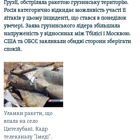
Грузії, обстріляла ракетою грузинську територію.
МУЛЬТИМЕДІА
Росія категорично відкидає можливість участі її
ФОТО
літаків у цьому інциденті, що стався в понеділок
увечері. Заява грузинського лідера збільшила
СПЕЦПРОЄКТИ
напруженість у відносинах між Тбілісі і Москвою.
ПОДКАСТИ
США та ОБСЄ закликали обидві сторони зберігати
спокій.
КРИМ РЕАЛІЇ
РУС
УКР
КТАТ
ДОЛУЧАЙСЯ!
Уламки ракети, що
впала на село
Цителубані. Кадр
телеканалу "Імеді".