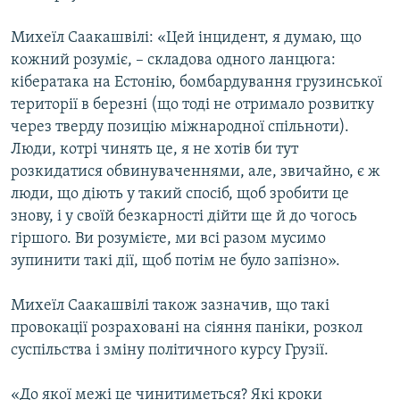
Михеїл Саакашвілі: «Цей інцидент, я думаю, що
кожний розуміє, – складова одного ланцюга:
кібератака на Естонію, бомбардування грузинської
території в березні (що тоді не отримало розвитку
через тверду позицію міжнародної спільноти).
Люди, котрі чинять це, я не хотів би тут
розкидатися обвинуваченнями, але, звичайно, є ж
люди, що діють у такий спосіб, щоб зробити це
знову, і у своїй безкарності дійти ще й до чогось
гіршого. Ви розумієте, ми всі разом мусимо
зупинити такі дії, щоб потім не було запізно».
Михеїл Саакашвілі також зазначив, що такі
провокації розраховані на сіяння паніки, розкол
суспільства і зміну політичного курсу Грузії.
«До якої межі це чинитиметься? Які кроки