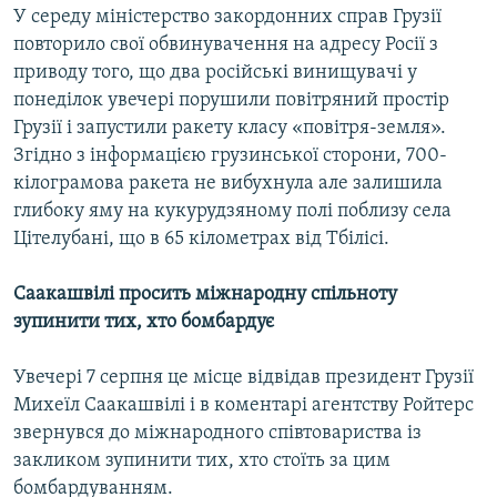
У середу міністерство закордонних справ Грузії
Усі сайти RFE/RL
повторило свої обвинувачення на адресу Росії з
приводу того, що два російські винищувачі у
понеділок увечері порушили повітряний простір
Грузії і запустили ракету класу «повітря-земля».
Згідно з інформацією грузинської сторони, 700-
кілограмова ракета не вибухнула але залишила
глибоку яму на кукурудзяному полі поблизу села
Цітелубані, що в 65 кілометрах від Тбілісі.
Саакашвілі просить міжнародну спільноту
зупинити тих, хто бомбардує
Увечері 7 серпня це місце відвідав президент Грузії
Михеїл Саакашвілі і в коментарі агентству Ройтерс
звернувся до міжнародного співтовариства із
закликом зупинити тих, хто стоїть за цим
бомбардуванням.