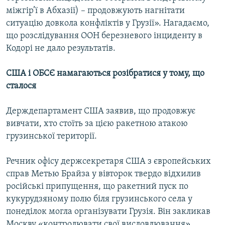
міжгір’ї в Абхазії) – продовжують нагнітати
ситуацію довкола конфліктів у Грузії». Нагадаємо,
що розслідування ООН березневого інциденту в
Кодорі не дало результатів.
США і ОБСЄ намагаються розібратися у тому, що
сталося
Держдепартамент США заявив, що продовжує
вивчати, хто стоїть за цією ракетною атакою
грузинської території.
Речник офісу держсекретаря США з європейських
справ Метью Брайза у вівторок твердо відхилив
російські припущення, що ракетний пуск по
кукурудзяному полю біля грузинського села у
понеділок могла організувати Грузія. Він закликав
Москву «контролювати свої висловлювання».