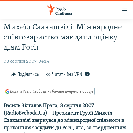
Доступність
посилання
Перейти
Михеїл Саакашвілі: Міжнародне
до
РАДІО СВОБОДА – 70 РОКІВ
співтовариство має дати оцінку
основного
ВСЕ ЗА ДОБУ
матеріалу
діям Росії
СТАТТІ
Перейти
до
08 серпня 2007, 04:14
ВІЙНА
ПОЛІТИКА
основної
РОСІЙСЬКА «ФІЛЬТРАЦІЯ»
Поділитись
Читати без VPN
ЕКОНОМІКА
навігації
Перейти
ДОНБАС.РЕАЛІЇ
СУСПІЛЬСТВО
до
Додати Радіо Свобода як бажане джерело в Google
КРИМ.РЕАЛІЇ
КУЛЬТУРА
пошуку
Василь Зілгалов Прага, 8 серпня 2007
ТИ ЯК?
СПОРТ
(RadioSvoboda.Ua) – Президент Грузії Михеїл
СХЕМИ
УКРАЇНА
Саакашвілі звернувся до міжнародної спільноти з
КИТАЙ.ВИКЛИКИ
проханням засудити дії Росії, яка, за твердженням
СВІТ