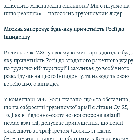
здійснить міжнародна спільнота? Ми очікуємо на
їхню реакцію», – наголосив грузинський лідер.
Москва заперечує будь-яку причетність Росії до
інциденту
Російське ж МЗС у своєму коментарі відкидає будь-
яку причетність Росії до згаданого ракетного удару
по грузинській території і закликає до всебічного
розслідування цього інциденту, та наводить свою
версію цього випадку.
У коментарі МЗС Росії сказано, що «та обставина,
що на озброєнні грузинської армії є літаки Су-25,
тоді як в південно-осетинської сторона авіації
немає взагалі, допускає припущення, що певні
сили діють за трафаретом (досить згадати
березневий інцидент із обстрілом в Кодорському