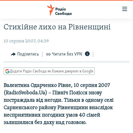
Доступність
посилання
Перейти
Стихійне лихо на Рівненщині
до
РАДІО СВОБОДА – 70 РОКІВ
основного
10 серпня 2007, 04:39
ВСЕ ЗА ДОБУ
матеріалу
СТАТТІ
Перейти
Поділитись
Читати без VPN
до
ВІЙНА
ПОЛІТИКА
основної
Додати Радіо Свобода як бажане джерело в Google
РОСІЙСЬКА «ФІЛЬТРАЦІЯ»
ЕКОНОМІКА
навігації
Перейти
ДОНБАС.РЕАЛІЇ
Валентина Одарченко Рівне, 10 серпня 2007
СУСПІЛЬСТВО
до
(RadioSvoboda.Ua) – Північ Полісся знову
КРИМ.РЕАЛІЇ
КУЛЬТУРА
пошуку
постраждала від негоди. Тільки в одному селі
ТИ ЯК?
СПОРТ
Сарненського району Рівненщини внаслідок
несприятливих погодних умов 40 сімей
СХЕМИ
УКРАЇНА
залишилися без даху над головою.
КИТАЙ.ВИКЛИКИ
СВІТ