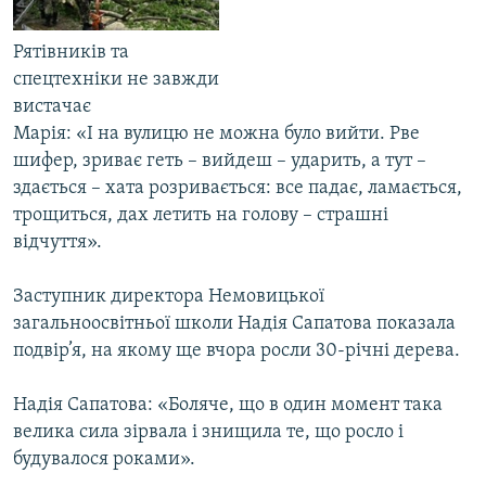
Рятівників та
спецтехніки не завжди
вистачає
Марія: «І на вулицю не можна було вийти. Рве
шифер, зриває геть – вийдеш – ударить, а тут –
здається – хата розривається: все падає, ламається,
трощиться, дах летить на голову – страшні
відчуття».
Заступник директора Немовицької
загальноосвітньої школи Надія Сапатова показала
подвір’я, на якому ще вчора росли 30-річні дерева.
Надія Сапатова: «Боляче, що в один момент така
велика сила зірвала і знищила те, що росло і
будувалося роками».