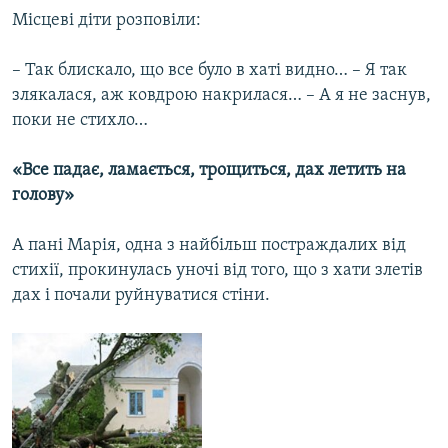
Місцеві діти розповіли:
Усі сайти RFE/RL
– Так блискало, що все було в хаті видно… – Я так
злякалася, аж ковдрою накрилася… – А я не заснув,
поки не стихло…
«Все падає, ламається, трощиться, дах летить на
голову»
А пані Марія, одна з найбільш постраждалих від
стихії, прокинулась уночі від того, що з хати злетів
дах і почали руйнуватися стіни.