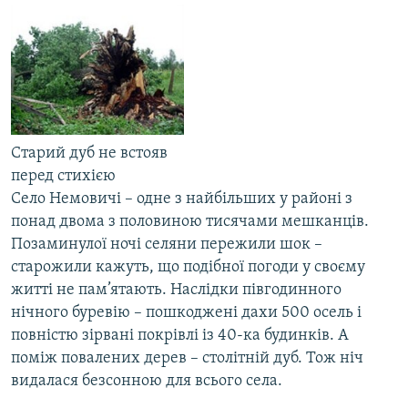
МУЛЬТИМЕДІА
ФОТО
СПЕЦПРОЄКТИ
ПОДКАСТИ
Старий дуб не встояв
КРИМ РЕАЛІЇ
перед стихією
РУС
Село Немовичі – одне з найбільших у районі з
УКР
понад двома з половиною тисячами мешканців.
Позаминулої ночі селяни пережили шок –
КТАТ
старожили кажуть, що подібної погоди у своєму
житті не пам’ятають. Наслідки півгодинного
ДОЛУЧАЙСЯ!
нічного буревію – пошкоджені дахи 500 осель і
повністю зірвані покрівлі із 40-ка будинків. А
поміж повалених дерев – столітній дуб. Тож ніч
видалася безсонною для всього села.