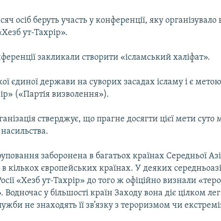
сяч осіб беруть участь у конференції, яку організувало
Хезб ут-Тахрір».
ференції закликали створити «ісламський халіфат».
ої єдиної держави на суворих засадах ісламу і є метою
ір» («Партія визволення»).
анізація стверджує, що прагне досягти цієї мети сут
 насильства.
руповання заборонена в багатьох країнах Середньої Азі
ї і в кількох європейських країнах. У деяких середньоа
Росії «Хезб ут-Тахрір» до того ж офіційно визнали «те
. Водночас у більшості країн Заходу вона діє цілком лег
лужби не знаходять її зв’язку з тероризмом чи екстрем