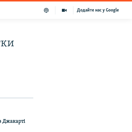
Додайте нас у Google
тки
 в Джакарті