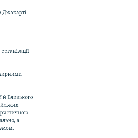
 в Джакарті
 організації
о мирними
ї й Близького
зійських
рористичною
ально, а
ізмом.