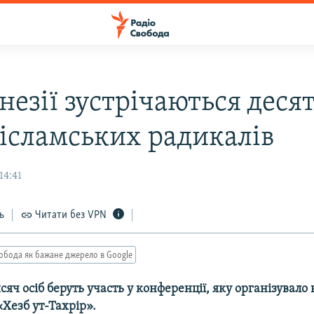
незії зустрічаються деся
 ісламських радикалів
14:41
ь
Читати без VPN
обода як бажане джерело в Google
сяч осіб беруть участь у конференції, яку організувало
Хезб ут-Тахрір».