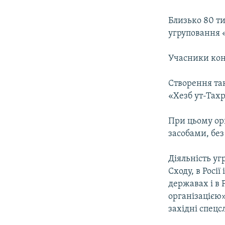
КИТАЙ.ВИКЛИКИ
МУЛЬТИМЕДІА
Близько 80 ти
угруповання «
ФОТО
СПЕЦПРОЄКТИ
Учасники кон
ПОДКАСТИ
Створення так
«Хезб ут-Тахр
При цьому орг
засобами, без
Діяльність уг
Сходу, в Росі
державах і в 
організацією»
західні спецс