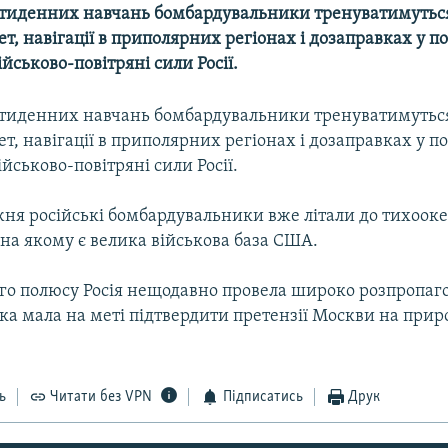
’ятиденних навчань бомбардувальники тренуватимуться
т, навігації в приполярних регіонах і дозаправках у по
йськово-повітряні сили Росії.
’ятиденних навчань бомбардувальники тренуватимуться
т, навігації в приполярних регіонах і дозаправках у по
йськово-повітряні сили Росії.
ня російські бомбардувальники вже літали до тихоок
 на якому є велика військова база США.
ого полюсу Росія нещодавно провела широко розпропаг
ка мала на меті підтвердити претензії Москви на прир
ь
Читати без VPN
Підписатись
Друк