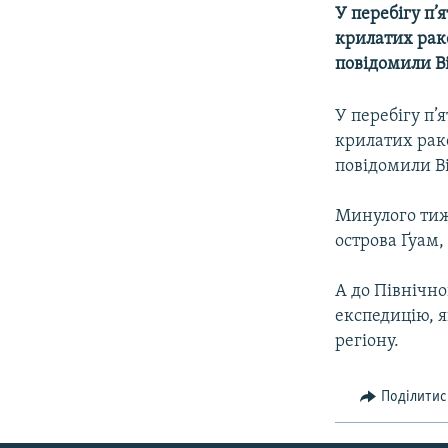
МУЛЬТИМЕДІА
У перебігу п
ФОТО
крилатих раке
повідомили Ві
СПЕЦПРОЄКТИ
ПОДКАСТИ
У перебігу п
крилатих раке
повідомили Ві
Минулого тиж
острова Ґуам,
А до Північн
експедицію, я
регіону.
Поділитис
КРИМ РЕАЛІЇ
РУС