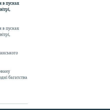
 в пусках
вітрі,
 в пусках
вітрі,
еанського
овану
одні багатства