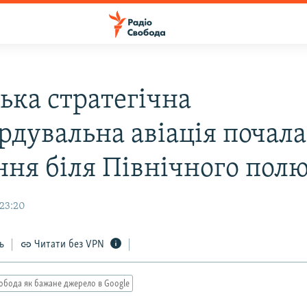
ька стратегічна
рдувальна авіація почала
ння біля Північного пол
 23:20
ь
Читати без VPN
обода як бажане джерело в Google