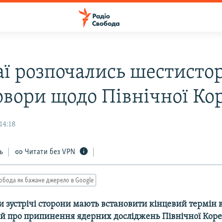
аї розпочались шестисто
овори щодо Північної Кор
14:18
ь
Читати без VPN
обода як бажане джерело в Google
и зустрічі сторони мають встановити кінцевий термін
й про припинення ядерних досліджень Північної Кореї