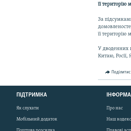
КИТАЙ.ВИКЛИКИ
її територію 
МУЛЬТИМЕДІА
За підсумкам
ФОТО
домовленосте
СПЕЦПРОЄКТИ
її територію 
ПОДКАСТИ
У дводенних п
Китаю, Росії,
Поділитис
КРИМ РЕАЛІЇ
РУС
ПІДТРИМКА
ІНФОРМА
УКР
КТАТ
Як слухати
Про нас
Мобільний додаток
Наш кодек
ДОЛУЧАЙСЯ!
Поштова розсилка
Правові ас