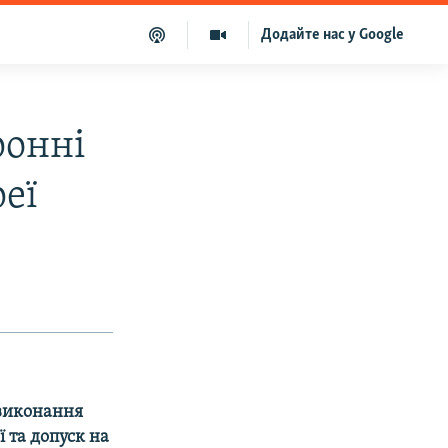
Додайте нас у Google
ронні
еї
 виконання
 та допуск на