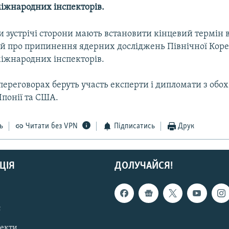
міжнародних інспекторів.
и зустрічі сторони мають встановити кінцевий термін
й про припинення ядерних досліджень Північної Кореї
міжнародних інспекторів.
ереговорах беруть участь експерти і дипломати з обох
 Японії та США.
ь
Читати без VPN
Підписатись
Друк
ЦІЯ
ДОЛУЧАЙСЯ!
с
пекти