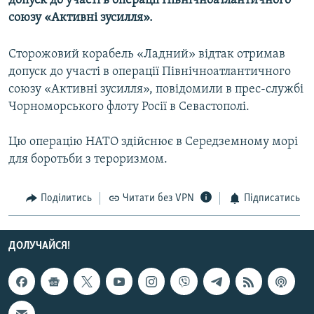
допуск до участі в операції Північноатлантичного
МУЛЬТИМЕДІА
союзу «Активні зусилля».
ФОТО
Сторожовий корабель «Ладний» відтак отримав
СПЕЦПРОЄКТИ
допуск до участі в операції Північноатлантичного
ПОДКАСТИ
союзу «Активні зусилля», повідомили в прес-службі
Чорноморського флоту Росії в Севастополі.
КРИМ РЕАЛІЇ
Цю операцію НАТО здійснює в Середземному морі
РУС
для боротьби з тероризмом.
УКР
КТАТ
Поділитись
Читати без VPN
Підписатись
ДОЛУЧАЙСЯ!
ДОЛУЧАЙСЯ!