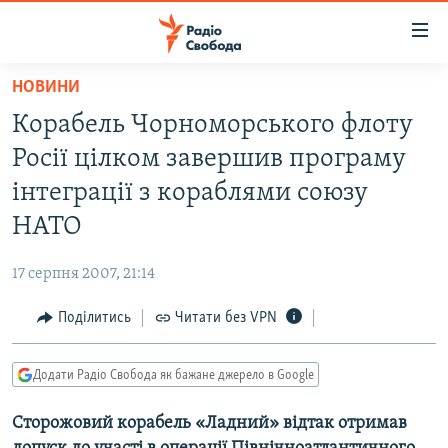
Доступність
посилання
Перейти
НОВИНИ
до
РАДІО СВОБОДА – 70 РОКІВ
Корабель Чорноморського флоту
основного
ВСЕ ЗА ДОБУ
матеріалу
Росії цілком завершив програму
СТАТТІ
Перейти
інтеграції з кораблями союзу
до
ВІЙНА
ПОЛІТИКА
НАТО
основної
РОСІЙСЬКА «ФІЛЬТРАЦІЯ»
ЕКОНОМІКА
навігації
17 серпня 2007, 21:14
Перейти
ДОНБАС.РЕАЛІЇ
СУСПІЛЬСТВО
до
Поділитись
Читати без VPN
КРИМ.РЕАЛІЇ
КУЛЬТУРА
пошуку
ТИ ЯК?
СПОРТ
Додати Радіо Свобода як бажане джерело в Google
СХЕМИ
УКРАЇНА
Сторожовий корабель «Ладний» відтак отримав
КИТАЙ.ВИКЛИКИ
СВІТ