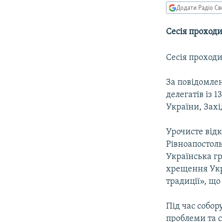
МУЛЬТИМЕДІА
Додати Радіо Св
ФОТО
Сесія проходи
СПЕЦПРОЄКТИ
ПОДКАСТИ
Сесія проходи
За повідомле
делегатів із 1
України, Захі
Урочисте відк
Рівноапостоль
Українська г
хрещення Укр
традиції», що
Під час собор
проблеми та с