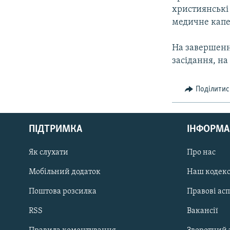
християнські 
медичне капе
На завершенн
засідання, на
Поділитис
КРИМ РЕАЛІЇ
РУС
ПІДТРИМКА
ІНФОРМА
УКР
КТАТ
Як слухати
Про нас
Мобільний додаток
Наш кодек
ДОЛУЧАЙСЯ!
Поштова розсилка
Правові ас
RSS
Вакансії