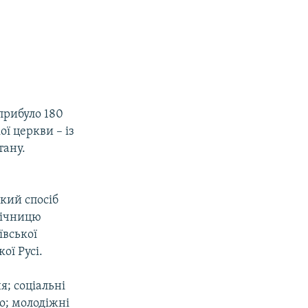
прибуло 180
ої церкви – із
тану.
акий спосіб
річницю
ївської
ої Русі.
я; соціальні
о; молодіжні