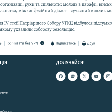
організації, рухи та спільноти; молодь в парафії, військ
ланство; міжконфесійний діалог – сучасний виклик мо
я IV сесії Патріаршого Собору УГКЦ відбулося підсумк
 якому ухвалили соборову резолюцію.
ь
Читати без VPN
Підписатись
Друк
ЦІЯ
ДОЛУЧАЙСЯ!
с
пекти