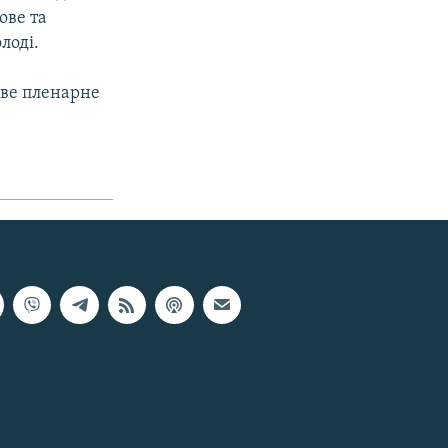
ове та
лоді.
ове пленарне