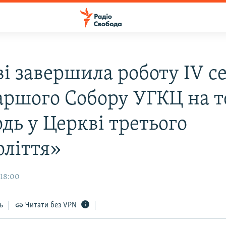
і завершила роботу IV се
аршого Собору УГКЦ на т
дь у Церкві третього
оліття»
 18:00
ь
Читати без VPN