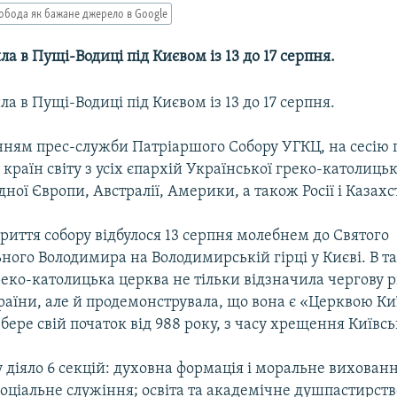
обода як бажане джерело в Google
ла в Пущі-Водиці під Києвом із 13 до 17 серпня.
ла в Пущі-Водиці під Києвом із 13 до 17 серпня.
нням прес-служби Патріаршого Собору УГКЦ, на сесію 
3 країн світу з усіх єпархій Української греко-католицьк
дної Європи, Австралії, Америки, а також Росії і Казахс
риття собору відбулося 13 серпня молебнем до Святого
ного Володимира на Володимирській гірці у Києві. В т
реко-католицька церква не тільки відзначила чергову 
аїни, але й продемонструвала, що вона є «Церквою Ки
 бере свій початок від 988 року, з часу хрещення Київськ
у діяло 6 секцій: духовна формація і моральне вихованн
оціальне служіння; освіта та академічне душпастирств