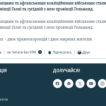
танцями та афганськими коаліційними військами стали
вінції Газні та сусідній з нею провінції Гельманд.
танцями та афганськими коаліційними військами стали
вінції Газні та сусідній з нею провінції Гельманд.
х – двоє правоохоронців і двоє мирних жителів.
ь
Читати без VPN
Підписатись
Друк
ЦІЯ
ДОЛУЧАЙСЯ!
с
пекти