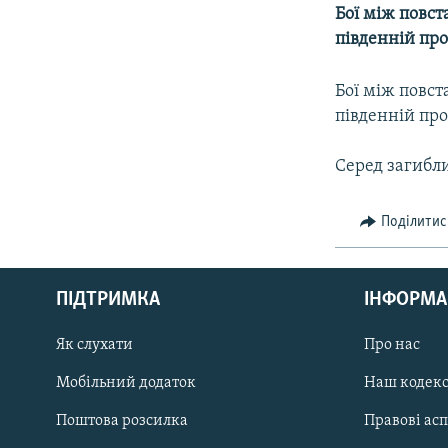
МУЛЬТИМЕДІА
Бої між повс
ФОТО
південній про
СПЕЦПРОЄКТИ
Бої між повс
ПОДКАСТИ
південній про
Серед загибли
Поділитис
КРИМ РЕАЛІЇ
РУС
ПІДТРИМКА
ІНФОРМА
УКР
КТАТ
Як слухати
Про нас
Мобільний додаток
Наш кодек
ДОЛУЧАЙСЯ!
Поштова розсилка
Правові ас