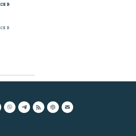
ся в
ся в