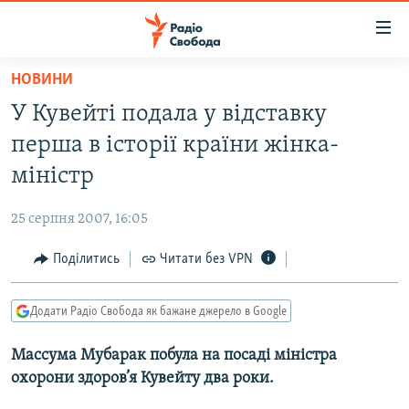
Доступність
посилання
Перейти
НОВИНИ
до
РАДІО СВОБОДА – 70 РОКІВ
У Кувейті подала у відставку
основного
ВСЕ ЗА ДОБУ
матеріалу
перша в історії країни жінка-
СТАТТІ
Перейти
міністр
до
ВІЙНА
ПОЛІТИКА
основної
25 серпня 2007, 16:05
РОСІЙСЬКА «ФІЛЬТРАЦІЯ»
ЕКОНОМІКА
навігації
Перейти
Поділитись
Читати без VPN
ДОНБАС.РЕАЛІЇ
СУСПІЛЬСТВО
до
КРИМ.РЕАЛІЇ
КУЛЬТУРА
пошуку
Додати Радіо Свобода як бажане джерело в Google
ТИ ЯК?
СПОРТ
Массума Мубарак побула на посаді міністра
СХЕМИ
УКРАЇНА
охорони здоров’я Кувейту два роки.
КИТАЙ.ВИКЛИКИ
СВІТ