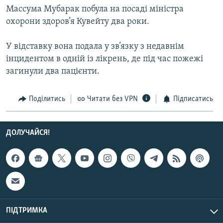
Массума Мубарак побула на посаді міністра
МУЛЬТИМЕДІА
охорони здоров’я Кувейту два роки.
ФОТО
СПЕЦПРОЄКТИ
У відставку вона подала у зв’язку з недавнім
інцидентом в одній із лікрень, де під час пожежі
ПОДКАСТИ
загинули два пацієнти.
КРИМ РЕАЛІЇ
Поділитись
Читати без VPN
Підписатись
РУС
УКР
ДОЛУЧАЙСЯ!
КТАТ
ДОЛУЧАЙСЯ!
ПІДТРИМКА