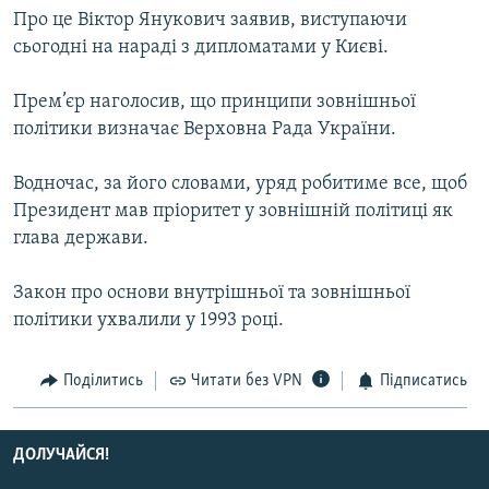
Про це Вiктор Янукович заявив, виступаючи
МУЛЬТИМЕДІА
сьогодні на нарадi з дипломатами у Києвi.
ФОТО
СПЕЦПРОЄКТИ
Прем’єр наголосив, що принципи зовнішньої
політики визначає Верховна Рада України.
ПОДКАСТИ
Водночас, за його словами, уряд робитиме все, щоб
КРИМ РЕАЛІЇ
Президент мав прiоритет у зовнiшнiй полiтицi як
РУС
глава держави.
УКР
Закон про основи внутрішньої та зовнішньої
КТАТ
політики ухвалили у 1993 році.
ДОЛУЧАЙСЯ!
Поділитись
Читати без VPN
Підписатись
ДОЛУЧАЙСЯ!