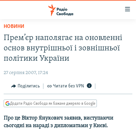
Доступність
посилання
Перейти
НОВИНИ
до
РАДІО СВОБОДА – 70 РОКІВ
Прем’єр наполягає на оновленнi
основного
ВСЕ ЗА ДОБУ
матеріалу
основ внутрiшньої i зовнiшньої
СТАТТІ
Перейти
полiтики України
до
ВІЙНА
ПОЛІТИКА
основної
27 серпня 2007, 17:24
РОСІЙСЬКА «ФІЛЬТРАЦІЯ»
ЕКОНОМІКА
навігації
Перейти
Поділитись
Читати без VPN
ДОНБАС.РЕАЛІЇ
СУСПІЛЬСТВО
до
КРИМ.РЕАЛІЇ
КУЛЬТУРА
пошуку
Додати Радіо Свобода як бажане джерело в Google
ТИ ЯК?
СПОРТ
Про це Вiктор Янукович заявив, виступаючи
СХЕМИ
УКРАЇНА
сьогодні на нарадi з дипломатами у Києвi.
КИТАЙ.ВИКЛИКИ
СВІТ