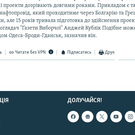
і проекти дозрівають довгими роками. Прикладом є т
нафтопровід, який проходитиме через Болгарію та Гре
и, але 15 років тривала підготовка до здійснення проек
оглядач "Ґазети Виборчої" Анджей Кублік Подібне може
дом Одеса-Броди-Гданськ, зазначив він.
ь
Читати без VPN
Підписатись
Друк
ЦІЯ
ДОЛУЧАЙСЯ!
с