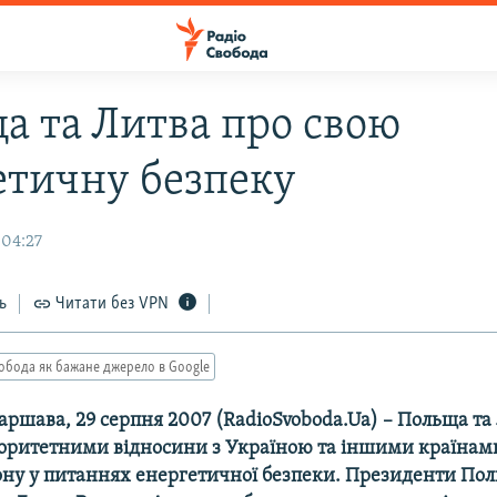
а та Литва про свою
етичну безпеку
 04:27
ь
Читати без VPN
обода як бажане джерело в Google
аршава, 29 cерпня 2007 (RadioSvoboda.Ua) – Польща та
оритетними відносини з Україною та іншими країнам
іону у питаннях енергетичної безпеки. Президенти По