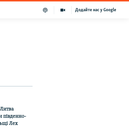
Додайте нас у Google
 Литва
и південно-
льщі Лех