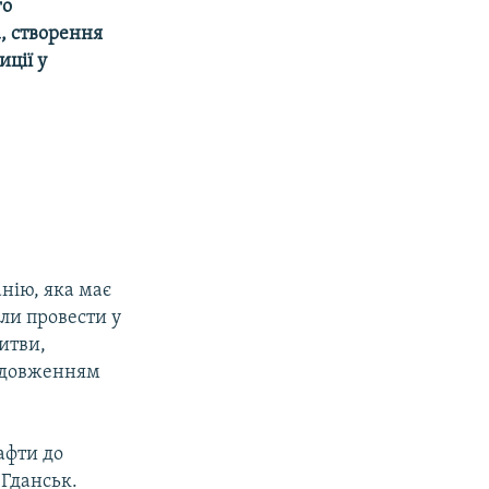
го
а, створення
ції у
нію, яка має
ли провести у
итви,
родовженням
афти до
-Гданськ.