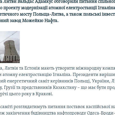
а Литви Вальдас Адамкус обговорили питання спільно
 проекту модернізації атомної електростанції Ігналін
тичного мосту Польща-Литва, a також польські інвести
бний завод Можейкю Нафта.
а, Латвія та Естонія мають утворити міжнародну компа
и атомну електростанцію Ігналіна. Президенти виріши
вий енергетичний саміт керівників Польщі, України, Л
, Грузії та представників Казахстану – що має бути п
річі цього року в Кракові.
саміті розглядатимуть питання поставок каспійської н
кож закінчення будівництва нафтопроводу Одеса-Броди