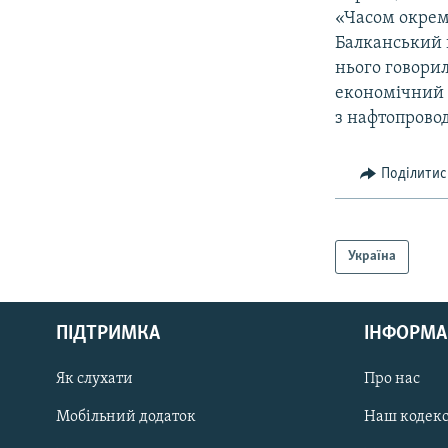
«Часом окрем
Балканський 
нього говорил
економічний 
з нафтопрово
Поділитис
Україна
КРИМ РЕАЛІЇ
РУС
ПІДТРИМКА
ІНФОРМА
УКР
КТАТ
Як слухати
Про нас
Мобільний додаток
Наш кодек
ДОЛУЧАЙСЯ!