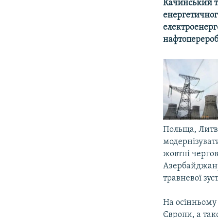
МУЛЬТИМЕДІА
Качинський т
енергетичного
ФОТО
електроенерге
СПЕЦПРОЄКТИ
нафтопереро
ПОДКАСТИ
Польща, Литв
модернізуват
жовтні черго
Азербайджану
травневої зуст
На осінньому 
Європи, a та