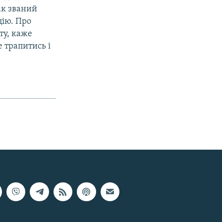
ак званий
цію. Про
ту, каже
 трапитись і