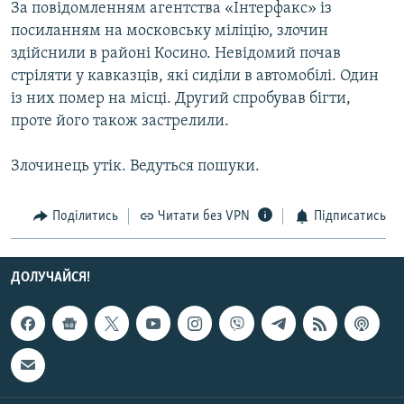
За повідомленням агентства «Інтерфакс» із
КИТАЙ.ВИКЛИКИ
посиланням на московську міліцію, злочин
МУЛЬТИМЕДІА
здійснили в районі Косино. Невідомий почав
стріляти у кавказців, які сиділи в автомобілі. Один
ФОТО
із них помер на місці. Другий спробував бігти,
СПЕЦПРОЄКТИ
проте його також застрелили.
ПОДКАСТИ
Злочинець утік. Ведуться пошуки.
КРИМ РЕАЛІЇ
Поділитись
Читати без VPN
Підписатись
РУС
УКР
ДОЛУЧАЙСЯ!
КТАТ
ДОЛУЧАЙСЯ!