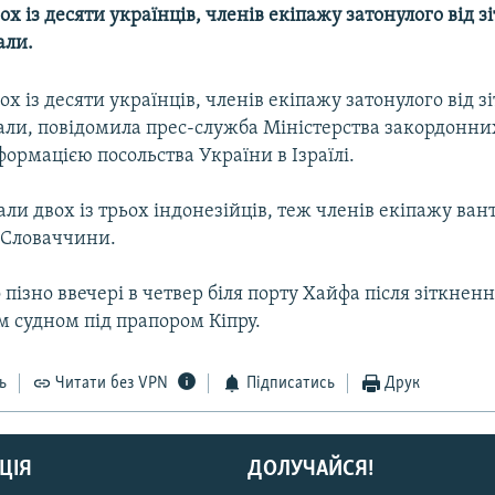
ох із десяти українців, членів екіпажу затонулого від 
али.
ох із десяти українців, членів екіпажу затонулого від 
вали, повідомила прес-служба Міністерства закордонни
формацією посольства України в Ізраїлі.
ли двох із трьох індонезійців, теж членів екіпажу ва
 Словаччини.
 пізно ввечері в четвер біля порту Хайфа після зіткненн
 судном під прапором Кіпру.
ь
Читати без VPN
Підписатись
Друк
ЦІЯ
ДОЛУЧАЙСЯ!