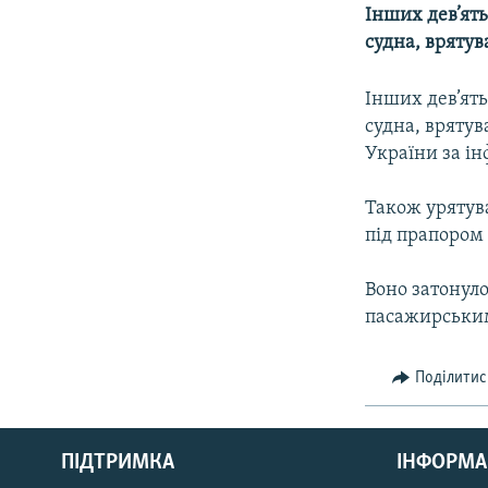
КИТАЙ.ВИКЛИКИ
Інших дев’ять
МУЛЬТИМЕДІА
судна, врятув
ФОТО
Інших дев’ять
СПЕЦПРОЄКТИ
судна, вряту
України за ін
ПОДКАСТИ
Також урятува
під прапором
Воно затонуло
пасажирським
Поділитис
КРИМ РЕАЛІЇ
РУС
ПІДТРИМКА
ІНФОРМА
УКР