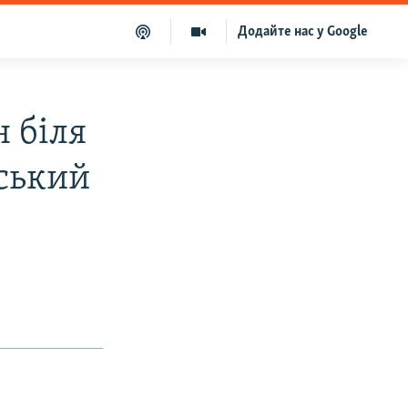
Додайте нас у Google
н біля
нський