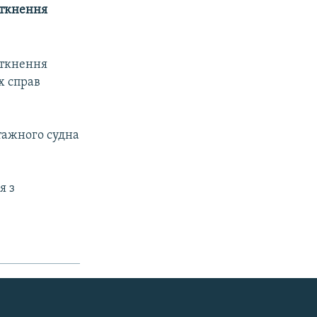
зіткнення
зіткнення
х справ
нтажного судна
я з