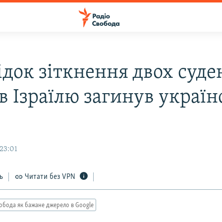
док зіткнення двох суде
ів Ізраїлю загинув украї
23:01
ь
Читати без VPN
обода як бажане джерело в Google