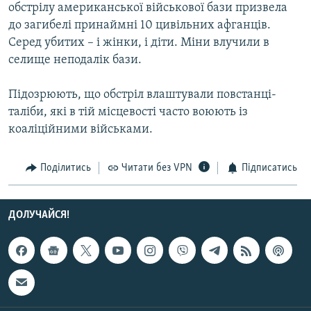
обстрілу американської військової бази призвела
Усі сайти RFE/RL
до загибелі принаймні 10 цивільних афганців.
Серед убитих – і жінки, і діти. Міни влучили в
селище неподалік бази.
Підозрюють, що обстріл влаштували повстанці-
таліби, які в тій місцевості часто воюють із
коаліційними військами.
Поділитись
Читати без VPN
Підписатись
ДОЛУЧАЙСЯ!