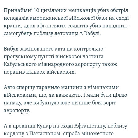
МУЛЬТИМЕДІА
Принаймні 10 цивільних мешканців убив обстріл
ФОТО
неподалік американської військової бази на сході
країни, двох афганських солдатів убив нападник-
СПЕЦПРОЄКТИ
самогубець поблизу летовища в Кабулі.
ПОДКАСТИ
Вибух замінованого авта на контрольно-
КРИМ РЕАЛІЇ
пропускному пункті військової частини
РУС
Кабульського міжнародного аеропорту також
поранив кількох військових.
УКР
КТАТ
Авто спершу таранило машини з німецькими
військовими, що, як вважають, і мали бути ціллю
ДОЛУЧАЙСЯ!
нападу, але вибухнуло вже пізніше біля воріт
аеропорту.
А в провінції Кунар на сході Афганістану, поблизу
кордону з Пакистаном, спроба мінометного