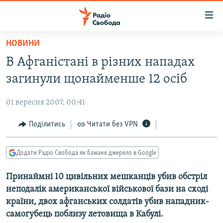
Доступність
посилання
Перейти
НОВИНИ
до
РАДІО СВОБОДА – 70 РОКІВ
В Афганістані в різних нападах
основного
ВСЕ ЗА ДОБУ
матеріалу
загинули щонайменше 12 осіб
СТАТТІ
Перейти
до
01 вересня 2007, 00:41
ВІЙНА
ПОЛІТИКА
основної
РОСІЙСЬКА «ФІЛЬТРАЦІЯ»
Поділитись
Читати без VPN
ЕКОНОМІКА
навігації
Перейти
ДОНБАС.РЕАЛІЇ
СУСПІЛЬСТВО
до
Додати Радіо Свобода як бажане джерело в Google
КРИМ.РЕАЛІЇ
КУЛЬТУРА
пошуку
Принаймні 10 цивільних мешканців убив обстріл
ТИ ЯК?
СПОРТ
неподалік американської військової бази на сході
СХЕМИ
УКРАЇНА
країни, двох афганських солдатів убив нападник-
самогубець поблизу летовища в Кабулі.
КИТАЙ.ВИКЛИКИ
СВІТ