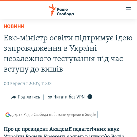
Доступність
посилання
Перейти
НОВИНИ
до
РАДІО СВОБОДА – 70 РОКІВ
Екс-міністр освіти підтримує ідею
основного
ВСЕ ЗА ДОБУ
матеріалу
запровадження в Україні
СТАТТІ
Перейти
незалежного тестування під час
до
ВІЙНА
ПОЛІТИКА
вступу до вишів
основної
РОСІЙСЬКА «ФІЛЬТРАЦІЯ»
ЕКОНОМІКА
навігації
03 вересня 2007, 11:03
Перейти
ДОНБАС.РЕАЛІЇ
СУСПІЛЬСТВО
до
Поділитись
Читати без VPN
КРИМ.РЕАЛІЇ
КУЛЬТУРА
пошуку
ТИ ЯК?
СПОРТ
Додати Радіо Свобода як бажане джерело в Google
СХЕМИ
УКРАЇНА
Про це президент Академії педагогічних наук
КИТАЙ.ВИКЛИКИ
СВІТ