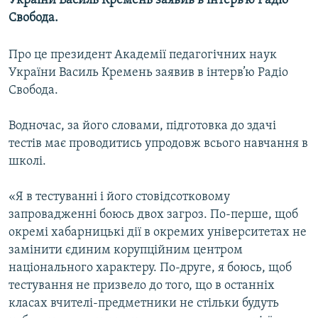
України Василь Кремень заявив в інтерв’ю Радіо
МУЛЬТИМЕДІА
Свобода.
ФОТО
Про це президент Академії педагогічних наук
СПЕЦПРОЄКТИ
України Василь Кремень заявив в інтерв’ю Радіо
ПОДКАСТИ
Свобода.
Водночас, за його словами, підготовка до здачі
КРИМ РЕАЛІЇ
тестів має проводитись упродовж всього навчання в
РУС
школі.
УКР
«Я в тестуванні і його стовідсотковому
КТАТ
запровадженні боюсь двох загроз. По-перше, щоб
окремі хабарницькі дії в окремих університетах не
ДОЛУЧАЙСЯ!
замінити єдиним корупційним центром
національного характеру. По-друге, я боюсь, щоб
тестування не призвело до того, що в останніх
класах вчителі-предметники не стільки будуть