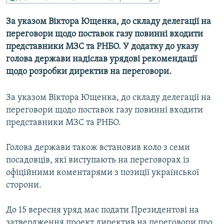
МУЛЬТИМЕДІА
За указом Віктора Ющенка, до складу делегації на
ФОТО
переговори щодо поставок газу повинні входити
СПЕЦПРОЄКТИ
представники МЗС та РНБО. У додатку до указу
голова держави надіслав урядові рекомендації
ПОДКАСТИ
щодо розробки директив на переговори.
КРИМ РЕАЛІЇ
За указом Віктора Ющенка, до складу делегації на
РУС
переговори щодо поставок газу повинні входити
УКР
представники МЗС та РНБО.
КТАТ
Голова держави також встановив коло з семи
посадовців, які виступають на переговорах із
ДОЛУЧАЙСЯ!
офіційними коментарями з позиції української
сторони.
До 15 вересня уряд має подати Президентові на
затвердження проект директив на переговори про