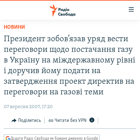
Доступність
посилання
Перейти
НОВИНИ
до
РАДІО СВОБОДА – 70 РОКІВ
Президент зобов’язав уряд вести
основного
ВСЕ ЗА ДОБУ
матеріалу
переговори щодо постачання газу
СТАТТІ
Перейти
в Україну на міждержавному рівні
до
ВІЙНА
ПОЛІТИКА
і доручив йому подати на
основної
РОСІЙСЬКА «ФІЛЬТРАЦІЯ»
ЕКОНОМІКА
навігації
затвердження проект директив на
Перейти
ДОНБАС.РЕАЛІЇ
СУСПІЛЬСТВО
переговори на газові теми
до
КРИМ.РЕАЛІЇ
КУЛЬТУРА
пошуку
07 вересня 2007, 17:20
ТИ ЯК?
СПОРТ
Поділитись
Читати без VPN
СХЕМИ
УКРАЇНА
КИТАЙ.ВИКЛИКИ
СВІТ
Додати Радіо Свобода як бажане джерело в Google