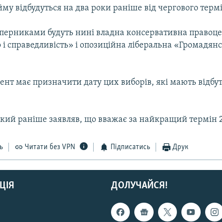
му відбудуться на два роки раніше від чергового термі
перниками будуть нині владна консервативна правоц
 і справедливість» і опозиційна ліберальна «Громадян
ент має призначити дату цих виборів, які мають відбу
кий раніше заявляв, що вважає за найкращий термін 2
ь
Читати без VPN
Підписатись
Друк
ЦІЯ
ДОЛУЧАЙСЯ!