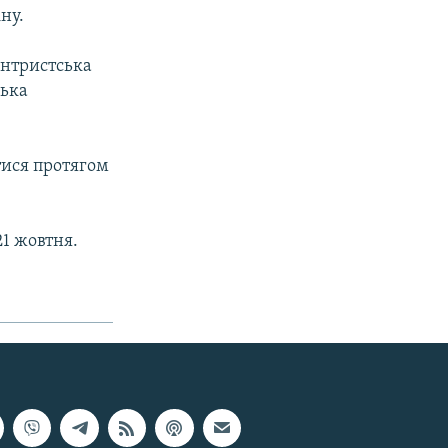
ну.
ентристська
ська
тися протягом
1 жовтня.