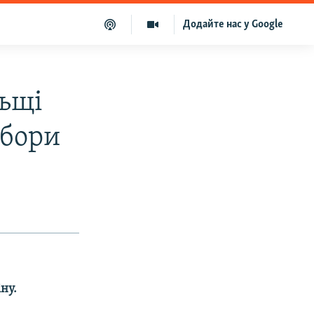
Додайте нас у Google
ьщі
ибори
ну.