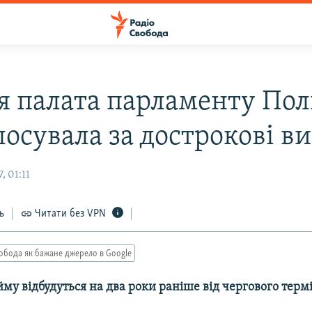
 палата парламенту Пол
лосувала за дострокові в
, 01:11
ь
Читати без VPN
обода як бажане джерело в Google
му відбудуться на два роки раніше від чергового термі