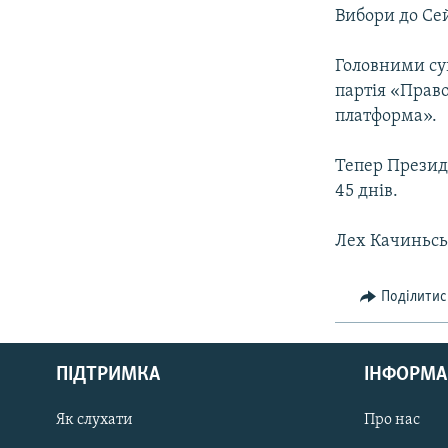
МУЛЬТИМЕДІА
Вибори до Сей
ФОТО
Головними су
СПЕЦПРОЄКТИ
партія «Право
ПОДКАСТИ
платформа».
Тепер Презид
45 днів.
Лех Качиньсь
Поділитис
КРИМ РЕАЛІЇ
РУС
ПІДТРИМКА
ІНФОРМА
УКР
КТАТ
Як слухати
Про нас